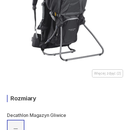
Więcej zdjęć
(
2
)
Rozmiary
Decathlon Magazyn Gliwice
—