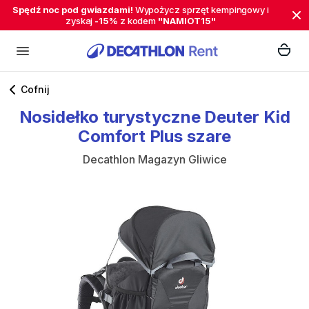
Spędź noc pod gwiazdami!
Wypożycz sprzęt kempingowy i
zyskaj
-15%
z kodem
"NAMIOT15"
Cofnij
Nosidełko
turystyczne
Deuter
Kid
Comfort
Plus
szare
Decathlon Magazyn Gliwice