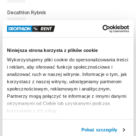
Decathlon Rybnik
—
Informacje o produkcie
Niniejsza strona korzysta z plików cookie
Wykorzystujemy pliki cookie do spersonalizowania treści
Nosidełko
zaprojektowane
do
noszenia
dziecka
na
i reklam, aby oferować funkcje społecznościowe i
wędrówki
i
zajęcia
na
dworze.
analizować ruch w naszej witrynie. Informacje o tym, jak
Osłona
przed
słońcem
​,​
regulowane
siedzisko
​,​
korzystasz z naszej witryny, udostępniamy partnerom
oddychające
plecy
​,​
komfort
i
bezpieczeństwo.
społecznościowym, reklamowym i analitycznym.
Maksymalna
waga
dziecka:
18
kg
Partnerzy mogą połączyć te informacje z innymi danymi
otrzymanymi od Ciebie lub uzyskanymi podczas
korzystania z ich usług.
Strona produktu w sklepie
Pokaż szczegóły
Zasady wypożyczenia