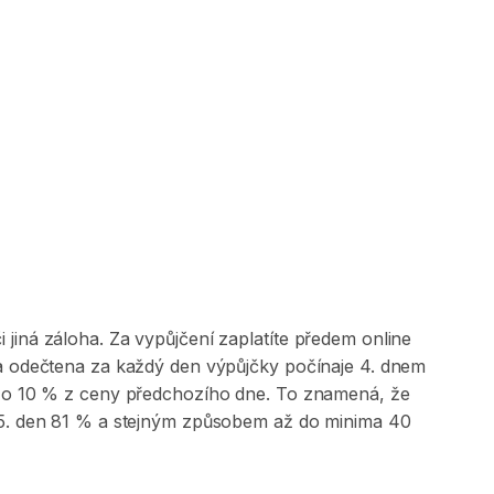
jiná záloha. Za vypůjčení zaplatíte předem online
 a odečtena za každý den výpůjčky počínaje 4. dnem
na o 10 % z ceny předchozího dne. To znamená, že
, 5. den 81 % a stejným způsobem až do minima 40