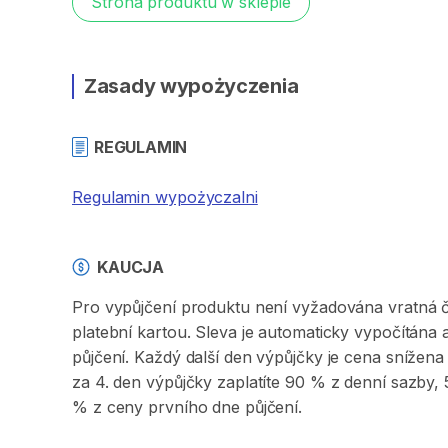
Strona produktu w sklepie
Zasady wypożyczenia
REGULAMIN
Regulamin wypożyczalni
KAUCJA
Pro vypůjčení produktu není vyžadována vratná či 
platební kartou. Sleva je automaticky vypočítána
půjčení. Každý další den výpůjčky je cena sníže
za 4. den výpůjčky zaplatíte 90 % z denní sazby
% z ceny prvního dne půjčení.