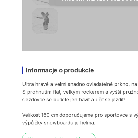
Informacje o produkcie
Ultra
hravé
a
velmi
snadno
ovladatelné
prkno​​​
​,​
na
S
prohnutím
flat​​​
​,​
velkým
rockerem
a
vyšší
pružno
sjezdovce
se
budete
jen
bavit
a
učit
se
jezdit!
Velikost
160
cm
doporučujeme
pro
sportovce
s
v
výpůjčky
snowboardu
je
helma.