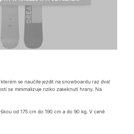
kterém
se
naučíte
jezdit
na
snowboardu
raz
dva!
stí
se
minimalizuje
riziko
zaseknutí
hrany.
Na
ýškou
od
175
cm
do
190
cm
a
do
90
kg.
V
ceně