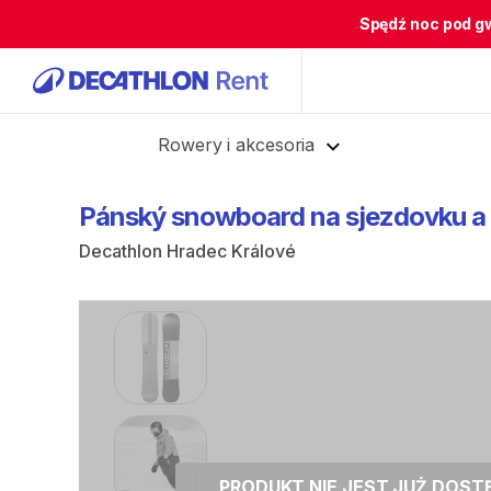
Spędź noc pod g
Cofnij
Rowery i akcesoria
Pánský
snowboard
na
sjezdovku
a
Decathlon Hradec Králové
PRODUKT NIE JEST JUŻ DOS