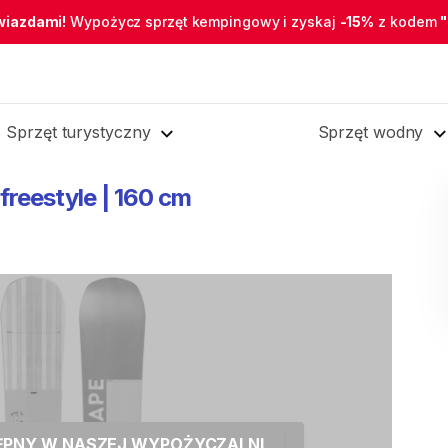
wiazdami!
Wypożycz sprzęt kempingowy i zyskaj
-15%
z kodem
Sprzęt turystyczny
Sprzęt wodny
freestyle
|
160
cm
TĘPNY W NASZEJ WYPOŻYCZALNI