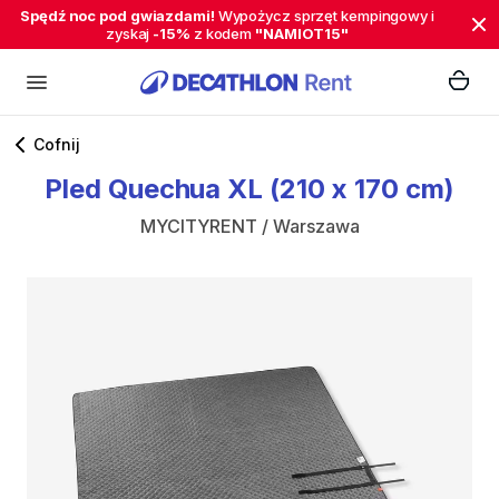
Spędź noc pod gwiazdami!
Wypożycz sprzęt kempingowy i
zyskaj
-15%
z kodem
"NAMIOT15"
Cofnij
Pled
Quechua
XL
(210
x
170
cm)
MYCITYRENT / Warszawa