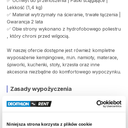
✅
Uchwyt
do
przenoszenia
|
Paski
ściągające
|
Lekkość
(1
​,​
4
kg)
✅
Materiał
wytrzymały
na
ścieranie
​,​
trwałe
łączenia
|
Gwarancja
2
lata
✅
Obie
strony
wykonano
z
hydrofobowego
poliestru
,​
który
chroni
przed
wilgocią.
W
naszej
ofercie
dostępne
jest
również
kompletne
wyposażenie
kempingowe​​
​,​
m.in.
namioty
​,​
materace​​
​,​
śpiworki​​
​,​
kuchenki​​
​,​
stoły​​
​,​
krzesła
oraz
inne
akcesoria
niezbędne
do
komfortowego
wypoczynku.
Zasady wypożyczenia
REGULAMIN
Ten sprzęt sportowy wypożyczany jest przez
wypożyczalnię partnerską. Zapoznaj się z jej
Niniejsza strona korzysta z plików cookie