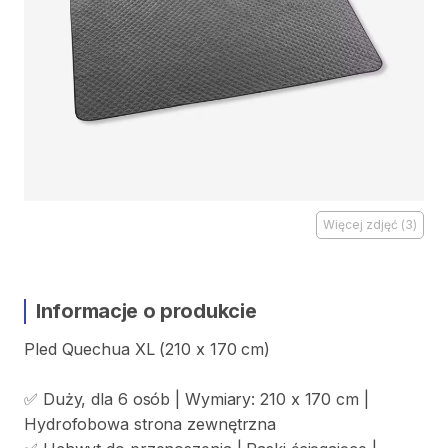
Więcej zdjęć
(
3
)
Informacje o produkcie
Pled
Quechua
XL
(210
x
170
cm)
✅
Duży
​,​
dla
6
osób
|
Wymiary:
210
x
170
cm
|
Hydrofobowa
strona
zewnętrzna