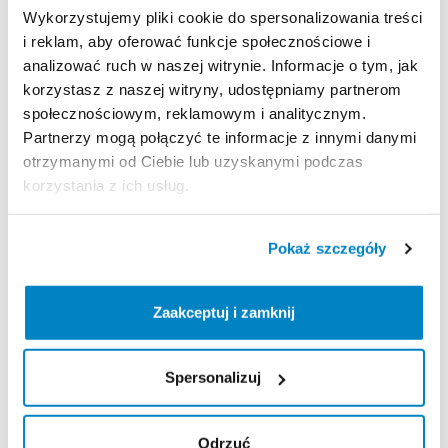
regulaminem wypożyczeń.
Wykorzystujemy pliki cookie do spersonalizowania treści
Regulamin wypożyczalni
i reklam, aby oferować funkcje społecznościowe i
analizować ruch w naszej witrynie. Informacje o tym, jak
korzystasz z naszej witryny, udostępniamy partnerom
KAUCJA
społecznościowym, reklamowym i analitycznym.
Partnerzy mogą połączyć te informacje z innymi danymi
100 zł gotówką lub kartą w dniu wypożyczenia
otrzymanymi od Ciebie lub uzyskanymi podczas
korzystania z ich usług.
ODBIÓR I ZWROT SPRZĘTU
Pokaż szczegóły
Poniedziałek: 8:30 – 16:30
Wtorek: 8:30 – 16:30
Środa: 8:30 – 16:30
Zaakceptuj i zamknij
Czwartek: 8:30 – 16:30
Piątek: 8:30 – 16:30
Spersonalizuj
Sobota: 9:00 – 12:00
Niedziela i dni wolne od pracy: nie pracujemy
Odrzuć