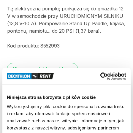
Tę
elektryczną
pompkę
podłącza
się
do
gniazdka
12
V
w
samochodzie
przy
URUCHOMIONYM
SILNIKU
(13
​,​
8
V-10
A).
Pompowanie
Stand
Up
Paddle
​,​
kajaka
​,​
pontonu
​,​
namiotu...
do
20
PSI
(1
​,​
37
bara).
Kod
produktu:
8552993
Strona produktu w sklepie
Zasady wypożyczenia
Niniejsza strona korzysta z plików cookie
REGULAMIN
Wykorzystujemy pliki cookie do spersonalizowania treści
i reklam, aby oferować funkcje społecznościowe i
Regulamin wypożyczalni
analizować ruch w naszej witrynie. Informacje o tym, jak
korzystasz z naszej witryny, udostępniamy partnerom