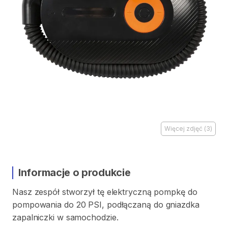
Więcej zdjęć
(
3
)
Informacje o produkcie
Nasz
zespół
stworzył
tę
elektryczną
pompkę
do
pompowania
do
20
PSI
​,​
podłączaną
do
gniazdka
zapalniczki
w
samochodzie.