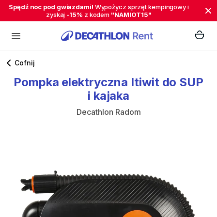
Spędź noc pod gwiazdami!
Wypożycz sprzęt kempingowy i
zyskaj
-15%
z kodem
"NAMIOT15"
Cofnij
Pompka
elektryczna
Itiwit
do
SUP
i
kajaka
Decathlon Radom