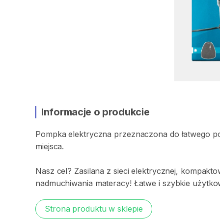
Informacje o produkcie
Pompka
elektryczna
przeznaczona
do
łatwego
p
miejsca.
Nasz
cel?
Zasilana
z
sieci
elektrycznej
​,​
kompakto
nadmuchiwania
materacy!
Łatwe
i
szybkie
użytko
Strona produktu w sklepie