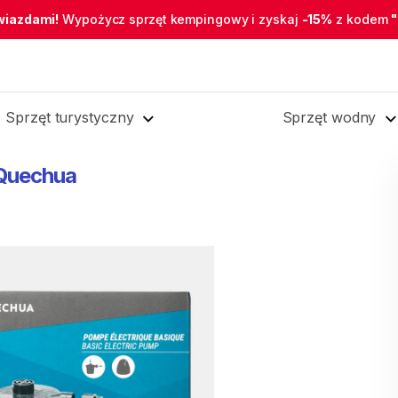
wiazdami!
Wypożycz sprzęt kempingowy i zyskaj
-15%
z kodem
Sprzęt turystyczny
Sprzęt wodny
Quechua