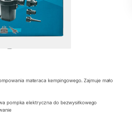
ompowania
materaca
kempingowego.
Zajmuje
mało
wa
pompka
elektryczna
do
bezwysiłkowego
wanie