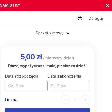
"NAMIOT15"
Zaloguj
Sprzęt zimowy
5,00 zł
/
pierwszy dzień
Dłużej wypożyczasz, mniej płacisz za dzień!
Data rozpoczęcia
Data zakończenia
Cz, 6 sie
Pt, 7 sie
-
+
Liczba
1