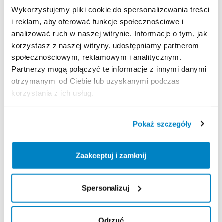
Nie
mamy
stałych
godzin
otwarcia
​,​
prosimy
o
Wykorzystujemy pliki cookie do spersonalizowania treści
kontakt
telefoniczny
celem
umówienia
się
na
i reklam, aby oferować funkcje społecznościowe i
wypożyczenie.
analizować ruch w naszej witrynie. Informacje o tym, jak
korzystasz z naszej witryny, udostępniamy partnerom
Zasady wypożyczenia
społecznościowym, reklamowym i analitycznym.
Partnerzy mogą połączyć te informacje z innymi danymi
otrzymanymi od Ciebie lub uzyskanymi podczas
REGULAMIN
korzystania z ich usług.
Ten sprzęt sportowy wypożyczany jest przez
wypożyczalnię partnerską. Zapoznaj się z jej
Pokaż szczegóły
regulaminem wypożyczeń.
Regulamin wypożyczalni
Zaakceptuj i zamknij
KAUCJA
Spersonalizuj
300 zł gotówką w dniu wypożyczenia
Odrzuć