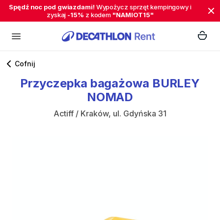
Spędź noc pod gwiazdami!
Wypożycz sprzęt kempingowy i
zyskaj
-15%
z kodem
"NAMIOT15"
Cofnij
Przyczepka
bagażowa
BURLEY
NOMAD
Actiff / Kraków, ul. Gdyńska 31