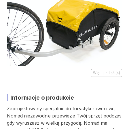
Więcej zdjęć
(
4
)
Informacje o produkcie
Zaprojektowany
specjalnie
do
turystyki
rowerowej
​,​
Nomad
niezawodnie
przewiezie
Twój
sprzęt
podczas
gdy
wyruszasz
w
wielką
przygodę.
Nomad
ma