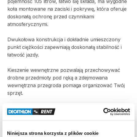
pojemność
105
litrów
​,​
łatwo
się
składa
​,​
ma
wygodne
koła
montowane
na
zaciski
i
pokrywę
​,​
która
oferuje
doskonałą
ochronę
przed
czynnikami
atmosferycznymi.
Dwukołowa
konstrukcja
i
dokładnie
umieszczony
punkt
ciężkości
zapewniają
doskonałą
stabilność
i
łatwość
jazdy.
Kieszenie
wewnętrzne
pozwalają
przechowywać
drobne
przedmioty
pod
ręką
a
zdejmowana
wewnętrzna
przegroda
pomaga
organizować
Twój
sprzęt.
Do
przyczepki
można
wypożyczyć
dodatkowo
górny
kosz
bagażowy
o
ładowności
9
kg.
ODBIÓR
SPRZĘTU:
Niniejsza strona korzysta z plików cookie