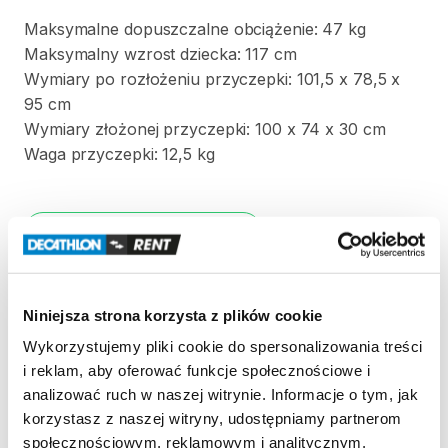
Maksymalne
dopuszczalne
obciążenie:
47
kg
Maksymalny
wzrost
dziecka:
117
cm
Wymiary
po
rozłożeniu
przyczepki:
101
​,​
5
x
78
​,​
5
x
95
cm
Wymiary
złożonej
przyczepki:
100
x
74
x
30
cm
Waga
przyczepki:
12
​,​
5
kg
Strona produktu w sklepie
Zasady wypożyczenia
Niniejsza strona korzysta z plików cookie
Wykorzystujemy pliki cookie do spersonalizowania treści
REGULAMIN
i reklam, aby oferować funkcje społecznościowe i
analizować ruch w naszej witrynie. Informacje o tym, jak
Regulamin wypożyczalni
korzystasz z naszej witryny, udostępniamy partnerom
społecznościowym, reklamowym i analitycznym.