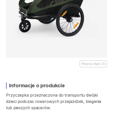
Więcej zdjęć
(
3
)
Informacje o produkcie
Przyczepka
przeznaczona
do
transportu
dwójki
dzieci
podczas
rowerowych
przejażdżek​
​,​
biegania
lub
pieszych
spacerów.