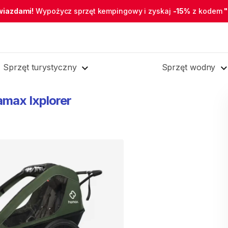
wiazdami!
Wypożycz sprzęt kempingowy i zyskaj
-15%
z kodem
Sprzęt turystyczny
Sprzęt wodny
amax
Ixplorer