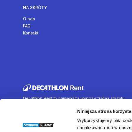
NA SKRÓTY
O nas
FAQ
Kontakt
Decathlon Rent to największa wypożyczalnia sprzętu
sportowego działająca na terenie całej Polski. Oferujem
wynajem rowerów, sprzętu turystycznego, sprzętu do
Niniejsza strona korzysta
sportów wodnych i wielu innych. U nas każdy znajdzie c
Wykorzystujemy pliki cook
dla siebie.
i analizować ruch w naszej