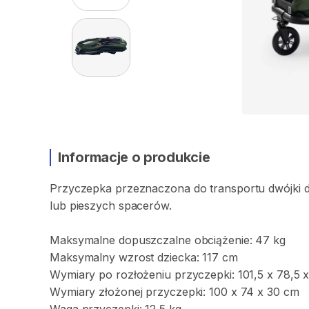
Informacje o produkcie
Przyczepka
przeznaczona
do
transportu
dwójki
d
lub
pieszych
spacerów.
Maksymalne
dopuszczalne
obciążenie:
47
kg
Maksymalny
wzrost
dziecka:
117
cm
Wymiary
po
rozłożeniu
przyczepki:
101
​,​
5
x
78
​,​
5
Wymiary
złożonej
przyczepki:
100
x
74
x
30
cm