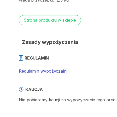
Waga
przyczepki:
12
​,​
5
kg
Strona produktu w sklepie
Zasady wypożyczenia
REGULAMIN
Regulamin wypożyczalni
KAUCJA
Nie pobieramy kaucji za wypożyczenie tego prod