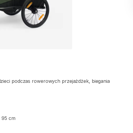
zieci
podczas
rowerowych
przejażdżek​
​,​
biegania
x
95
cm