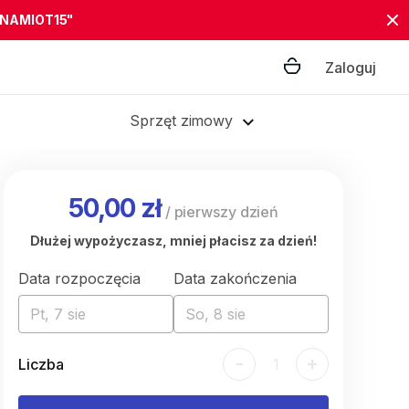
"NAMIOT15"
Zaloguj
Sprzęt zimowy
50,00 zł
/
pierwszy dzień
Dłużej wypożyczasz, mniej płacisz za dzień!
Data rozpoczęcia
Data zakończenia
Pt, 7 sie
So, 8 sie
-
+
Liczba
1