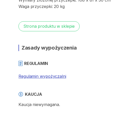
Wymiary
złożonej
przyczepki:
108
x
81
x
30
cm
Waga
przyczepki:
20
kg
Strona produktu w sklepie
Zasady wypożyczenia
REGULAMIN
Regulamin wypożyczalni
KAUCJA
Kaucja niewymagana.