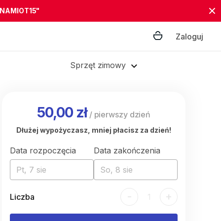
"NAMIOT15"
Zaloguj
Sprzęt zimowy
50,00 zł
/
pierwszy dzień
Dłużej wypożyczasz, mniej płacisz za dzień!
Data rozpoczęcia
Data zakończenia
Pt, 7 sie
So, 8 sie
-
+
Liczba
1