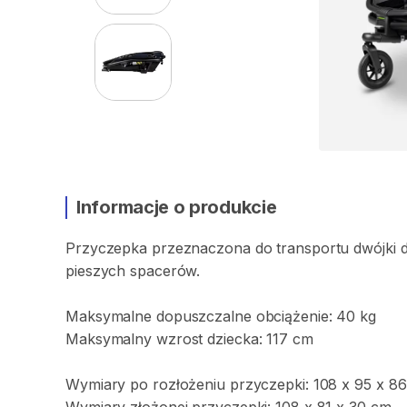
Informacje o produkcie
Przyczepka
przeznaczona
do
transportu
dwójki
d
pieszych
spacerów.
Maksymalne
dopuszczalne
obciążenie:
40
kg
Maksymalny
wzrost
dziecka:
117
cm
Wymiary
po
rozłożeniu
przyczepki:
108
x
95
x
86