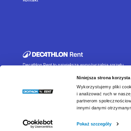
Decathlon Rent to największa wypożyczalnia sprzętu
sportowego działająca na terenie całej Polski. Oferujem
wynajem rowerów, sprzętu turystycznego, sprzętu do
Niniejsza strona korzysta
sportów wodnych i wielu innych. U nas każdy znajdzie c
Wykorzystujemy pliki cook
dla siebie.
i analizować ruch w naszej
partnerom społecznościow
innymi danymi otrzymanymi
© Decathlon Rent
Pokaż szczegóły