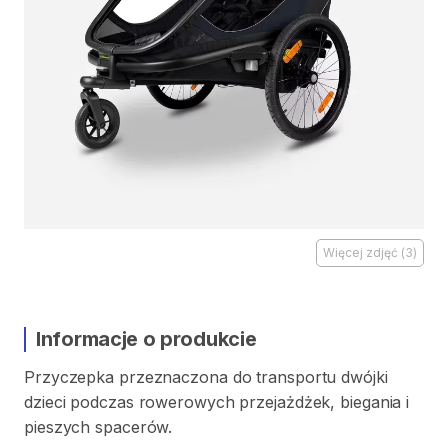
Więcej zdjęć
(
3
)
Informacje o produkcie
Przyczepka
przeznaczona
do
transportu
dwójki
dzieci
podczas
rowerowych
przejażdżek​
​,​
biegania
i
pieszych
spacerów.