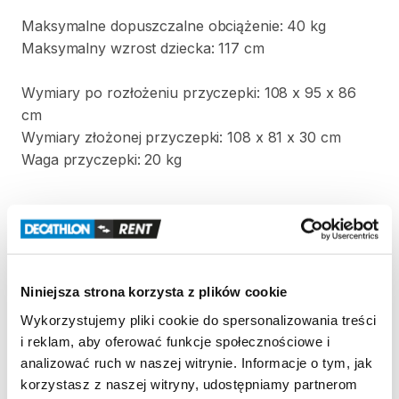
Maksymalne
dopuszczalne
obciążenie:
40
kg
Maksymalny
wzrost
dziecka:
117
cm
Wymiary
po
rozłożeniu
przyczepki:
108
x
95
x
86
cm
Wymiary
złożonej
przyczepki:
108
x
81
x
30
cm
Waga
przyczepki:
20
kg
Strona produktu w sklepie
Zasady wypożyczenia
Niniejsza strona korzysta z plików cookie
Wykorzystujemy pliki cookie do spersonalizowania treści
REGULAMIN
i reklam, aby oferować funkcje społecznościowe i
analizować ruch w naszej witrynie. Informacje o tym, jak
Regulamin wypożyczalni
korzystasz z naszej witryny, udostępniamy partnerom