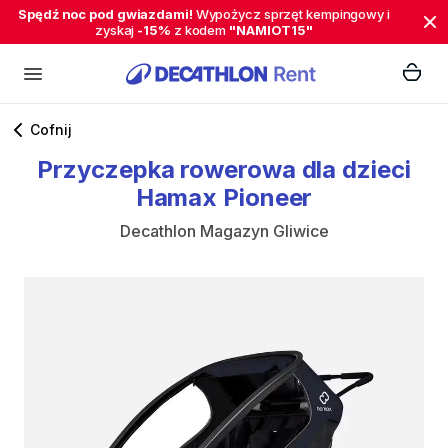
Spędź noc pod gwiazdami!
Wypożycz sprzęt kempingowy i
zyskaj
-15%
z kodem
"NAMIOT15"
Cofnij
Przyczepka
rowerowa
dla
dzieci
Hamax
Pioneer
Decathlon Magazyn Gliwice