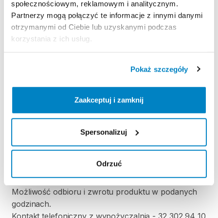
społecznościowym, reklamowym i analitycznym.
Partnerzy mogą połączyć te informacje z innymi danymi
KAUCJA
otrzymanymi od Ciebie lub uzyskanymi podczas
korzystania z ich usług.
-
Pokaż szczegóły
ODBIÓR I ZWROT SPRZĘTU
Poniedziałek: 7:30 - 21:00
Zaakceptuj i zamknij
Wtorek: 7:30 - 21:00
Środa: 7:30 - 21:00
Czwartek: 7:30 - 21:00
Spersonalizuj
Piątek: 7:30 - 21:00
Sobota: 7:30 - 21:00
Odrzuć
Niedziela handlowa: 7:30 - 21:00
Możliwość odbioru i zwrotu produktu w podanych
godzinach.
Kontakt telefoniczny z wypożyczalnią - 32 302 94 10