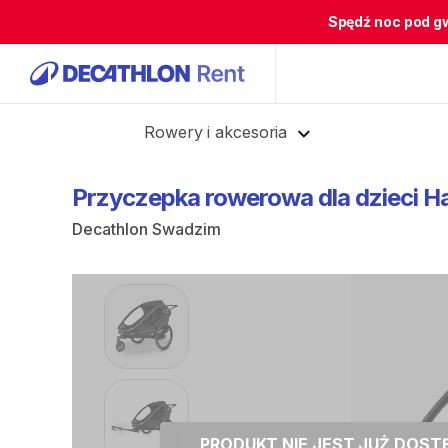
Spędź noc pod g
Cofnij
Rowery i akcesoria
Przyczepka
rowerowa
dla
dzieci
H
Decathlon Swadzim
PRODUKT NIE JEST JUŻ DOS