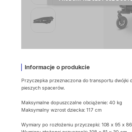
Informacje o produkcie
Przyczepka
przeznaczona
do
transportu
dwójki
d
pieszych
spacerów.
Maksymalne
dopuszczalne
obciążenie:
40
kg
Maksymalny
wzrost
dziecka:
117
cm
Wymiary
po
rozłożeniu
przyczepki:
108
x
95
x
86