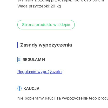
Wymiary
złożonej
przyczepki:
108
x
81
x
30
cm
Waga
przyczepki:
20
kg
Strona produktu w sklepie
Zasady wypożyczenia
REGULAMIN
Regulamin wypożyczalni
KAUCJA
Nie pobieramy kaucji za wypożyczenie tego prod