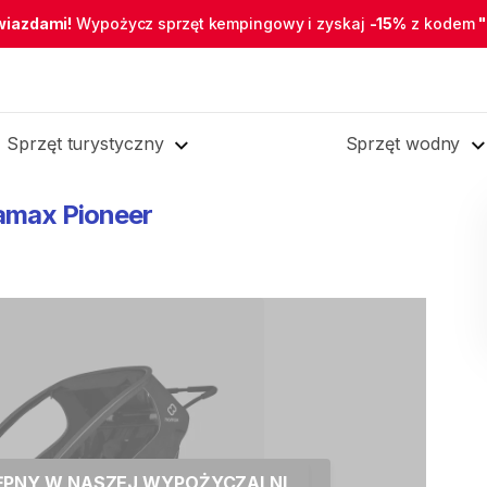
wiazdami!
Wypożycz sprzęt kempingowy i zyskaj
-15%
z kodem
Sprzęt turystyczny
Sprzęt wodny
amax
Pioneer
TĘPNY W NASZEJ WYPOŻYCZALNI