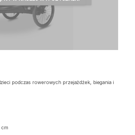
zieci
podczas
rowerowych
przejażdżek​
​,​
biegania
i
cm