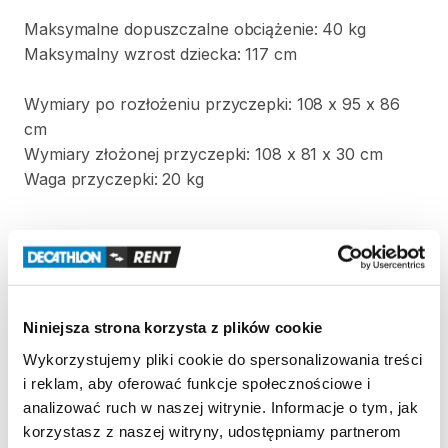
Maksymalne
dopuszczalne
obciążenie:
40
kg
Maksymalny
wzrost
dziecka:
117
cm
Wymiary
po
rozłożeniu
przyczepki:
108
x
95
x
86
cm
Wymiary
złożonej
przyczepki:
108
x
81
x
30
cm
Waga
przyczepki:
20
kg
Strona produktu w sklepie
Zasady wypożyczenia
Niniejsza strona korzysta z plików cookie
Wykorzystujemy pliki cookie do spersonalizowania treści
REGULAMIN
i reklam, aby oferować funkcje społecznościowe i
analizować ruch w naszej witrynie. Informacje o tym, jak
Regulamin wypożyczalni
korzystasz z naszej witryny, udostępniamy partnerom