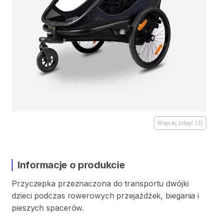
Więcej zdjęć
(
3
)
Informacje o produkcie
Przyczepka
przeznaczona
do
transportu
dwójki
dzieci
podczas
rowerowych
przejażdżek​
​,​
biegania
i
pieszych
spacerów.