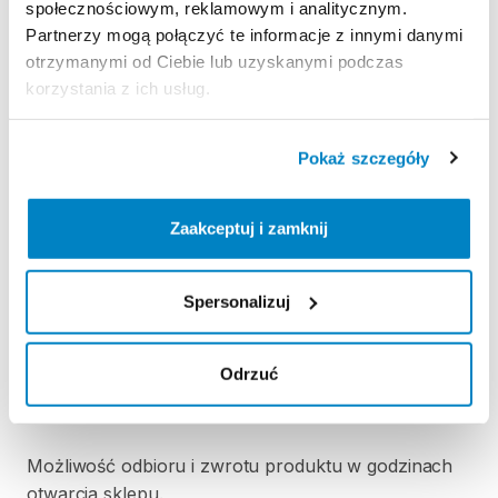
społecznościowym, reklamowym i analitycznym.
Partnerzy mogą połączyć te informacje z innymi danymi
KAUCJA
otrzymanymi od Ciebie lub uzyskanymi podczas
korzystania z ich usług.
Nie pobieramy kaucji za wypożyczenie tego
produktu
Pokaż szczegóły
ODBIÓR I ZWROT SPRZĘTU
Zaakceptuj i zamknij
Poniedziałek: 9:00 - 21:00
Wtorek: 9:00 - 21:00
Środa: 9:00 - 21:00
Spersonalizuj
Czwartek: 9:00 - 21:00
Piątek: 9:00 - 21:00
Odrzuć
Sobota: 9:00 - 21:00
Niedziela handlowa: 10:00 - 20:00
Możliwość odbioru i zwrotu produktu w godzinach
otwarcia sklepu.