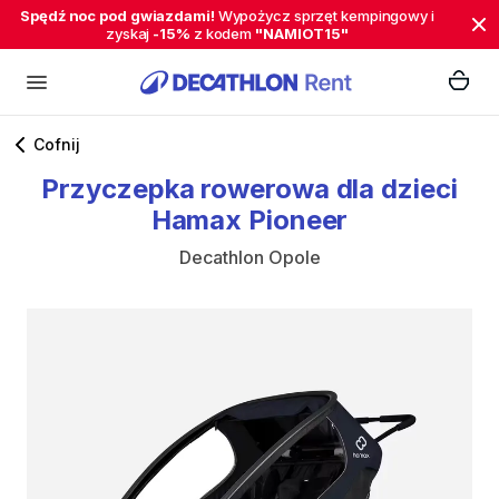
Spędź noc pod gwiazdami!
Wypożycz sprzęt kempingowy i
zyskaj
-15%
z kodem
"NAMIOT15"
Cofnij
Przyczepka
rowerowa
dla
dzieci
Hamax
Pioneer
Decathlon Opole