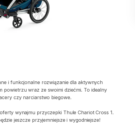
nne
i
funkcjonalne
rozwiązanie
dla
aktywnych
m
powietrzu
wraz
ze
swoimi
dziećmi.
To
idealny
acery
czy
narciarstwo
biegowe.
oferty
wynajmu
przyczepki
Thule
Chariot
Cross
1.
będzie
jeszcze
przyjemniejsze
i
wygodniejsze!