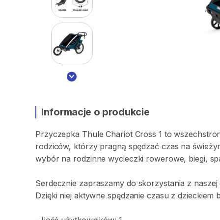
Informacje o produkcie
Przyczepka
Thule
Chariot
Cross
1
to
wszechstro
rodziców
​,​
którzy
pragną
spędzać
czas
na
świeży
wybór
na
rodzinne
wycieczki
rowerowe
​,​
biegi
​,​
sp
Serdecznie
zapraszamy
do
skorzystania
z
naszej
Dzięki
niej
aktywne
spędzanie
czasu
z
dzieckiem