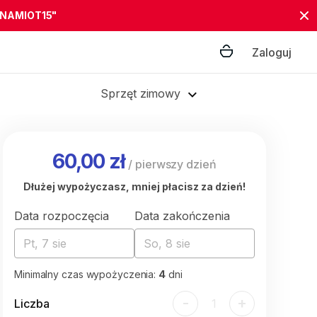
"NAMIOT15"
Zaloguj
Sprzęt zimowy
60,00 zł
/
pierwszy dzień
Dłużej wypożyczasz, mniej płacisz za dzień!
Data rozpoczęcia
Data zakończenia
Pt, 7 sie
So, 8 sie
Minimalny czas wypożyczenia:
4
dni
-
+
Liczba
1