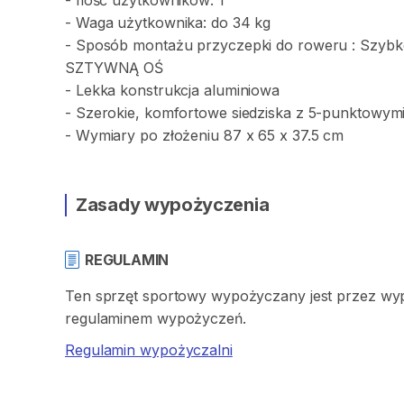
-
Ilość
użytkowników:
1
-
Waga
użytkownika:
do
34
kg
-
Sposób
montażu
przyczepki
do
roweru
:
Szybk
SZTYWNĄ
OŚ
-
Lekka
konstrukcja
aluminiowa
-
Szerokie
​,​
komfortowe
siedziska
z
5-punktowym
-
Wymiary
po
złożeniu
87
x
65
x
37.5
cm
Zasady wypożyczenia
REGULAMIN
Ten sprzęt sportowy wypożyczany jest przez wypo
regulaminem wypożyczeń.
Regulamin wypożyczalni