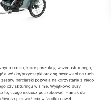
wnych
rodzin
​,​
które
poszukują
wszechstronnego
​,​
góle
wózka
​/​
przyczepki
oraz
są
nastawieni
na
ruch
y
zestaw
narciarski
pozwala
na
korzystanie
z
niego
ego
czy
skituringu
w
zimie.
Wyjątkowo
duży
ko
to
​,​
czego
możesz
potrzebować.
Hamak
dla
żliwość
przewożenia
w
środku
nawet