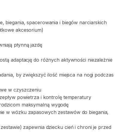
e
​,​
biegania
​,​
spacerowania
i
biegów
narciarskich
atkowe
akcesorium)
niają
płynną
jazdę
ostą
adaptację
do
różnych
aktywności
niezależnie
adania
​,​
by
zwiększyć
ilość
miejsca
na
nogi
podczas
twe
w
czyszczeniu
zepływ
powietrza
i
kontrolę
temperatury
rodzicom
maksymalną
wygodę
ie
w
wózku
zapasowych
zestawów
do
biegania
​,​
zestawie)
zapewnia
dziecku
cień
i
chroni
je
przed