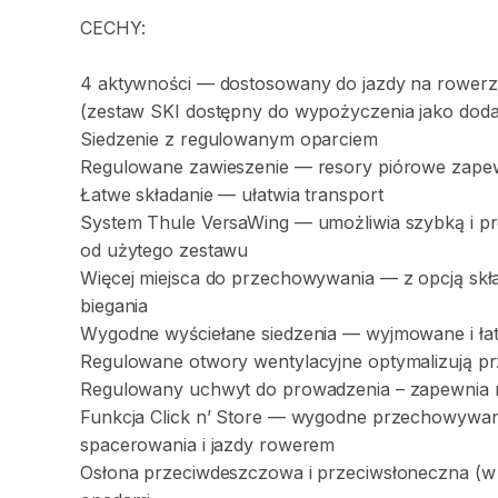
CECHY:
4
aktywności
—
dostosowany
do
jazdy
na
rowerz
(zestaw
SKI
dostępny
do
wypożyczenia
jako
dod
Siedzenie
z
regulowanym
oparciem
Regulowane
zawieszenie
—
resory
piórowe
zapew
Łatwe
składanie
—
ułatwia
transport
System
Thule
VersaWing
—
umożliwia
szybką
i
pr
od
użytego
zestawu
Więcej
miejsca
do
przechowywania
—
z
opcją
skł
biegania
Wygodne
wyściełane
siedzenia
—
wyjmowane
i
ła
Regulowane
otwory
wentylacyjne
optymalizują
pr
Regulowany
uchwyt
do
prowadzenia
–
zapewnia
Funkcja
Click
n’
Store
—
wygodne
przechowywan
spacerowania
i
jazdy
rowerem
Osłona
przeciwdeszczowa
i
przeciwsłoneczna
(w