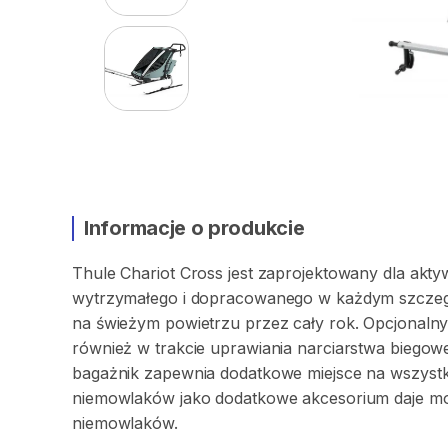
Informacje o produkcie
Thule
Chariot
Cross
jest
zaprojektowany
dla
akty
wytrzymałego
i
dopracowanego
w
każdym
szcze
na
świeżym
powietrzu
przez
cały
rok.
Opcjonaln
również
w
trakcie
uprawiania
narciarstwa
biegow
bagażnik
zapewnia
dodatkowe
miejsce
na
wszyst
niemowlaków
jako
dodatkowe
akcesorium
daje
mo
niemowlaków.