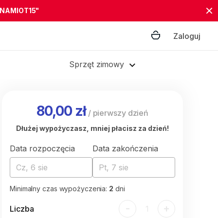
"NAMIOT15"
Zaloguj
Sprzęt zimowy
80,00 zł
/
pierwszy dzień
Dłużej wypożyczasz, mniej płacisz za dzień!
Data rozpoczęcia
Data zakończenia
Cz, 6 sie
Pt, 7 sie
Minimalny czas wypożyczenia:
2
dni
-
+
Liczba
1