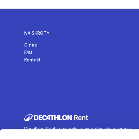
NA SKRÓTY
O nas
FAQ
Kontakt
Decathlon Rent to największa wypożyczalnia sprzętu
sportowego działająca na terenie całej Polski. Oferujem