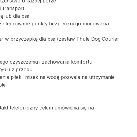
czeństwo
o
każdej
porze
i
transport
ą
lub
dla
psa
zintegrowane
punkty
bezpiecznego
mocowania
er
w
przyczepkę
dla
psa
(zestaw
Thule
Dog
Courier
wego
czyszczenia
i
zachowania
komfortu
tyłu
i
z
przodu
ania
piłek
i
misek
na
wodę
pozwala
na
utrzymanie
pki
takt
telefoniczny
celem
umówienia
się
na