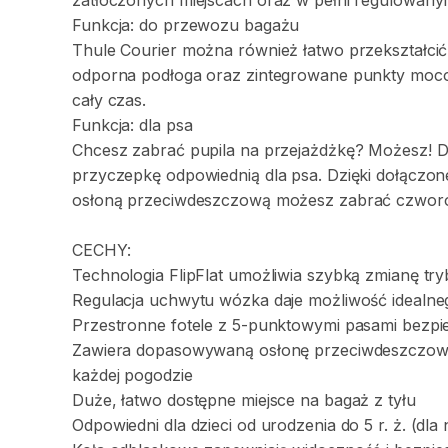
zatłoczonych
miejscach
oraz
w
pełni
regulowan
Funkcja:
do
przewozu
bagażu
Thule
Courier
można
również
łatwo
przekształcić
odporna
podłoga
oraz
zintegrowane
punkty
moc
cały
czas.
Funkcja:
dla
psa
Chcesz
zabrać
pupila
na
przejażdżkę?
Możesz!
D
przyczepkę
odpowiednią
dla
psa.
Dzięki
dołączo
osłoną
przeciwdeszczową
możesz
zabrać
czwor
CECHY:
Technologia
FlipFlat
umożliwia
szybką
zmianę
try
Regulacja
uchwytu
wózka
daje
możliwość
idealne
Przestronne
fotele
z
5-punktowymi
pasami
bezpi
Zawiera
dopasowywaną
osłonę
przeciwdeszczo
każdej
pogodzie
Duże
​,​
łatwo
dostępne
miejsce
na
bagaż
z
tyłu
Odpowiedni
dla
dzieci
od
urodzenia
do
5
r.
ż.
(dla