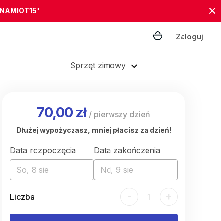
"NAMIOT15"
Zaloguj
Sprzęt zimowy
70,00 zł
/
pierwszy dzień
Dłużej wypożyczasz, mniej płacisz za dzień!
Data rozpoczęcia
Data zakończenia
So, 8 sie
Nd, 9 sie
-
+
Liczba
1