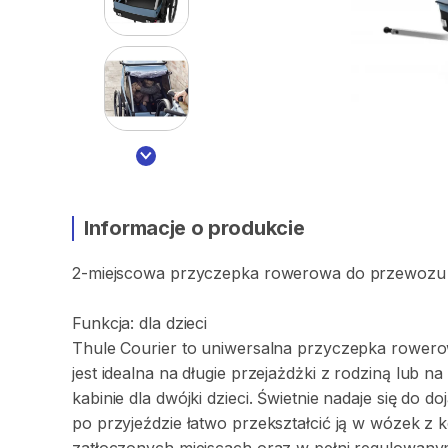
Informacje o produkcie
2-miejscowa
przyczepka
rowerowa
do
przewozu
Funkcja:
dla
dzieci
Thule
Courier
to
uniwersalna
przyczepka
rower
jest
idealna
na
długie
przejażdżki
z
rodziną
lub
na
kabinie
dla
dwójki
dzieci.
Świetnie
nadaje
się
do
do
po
przyjeździe
łatwo
przekształcić
ją
w
wózek
z
k