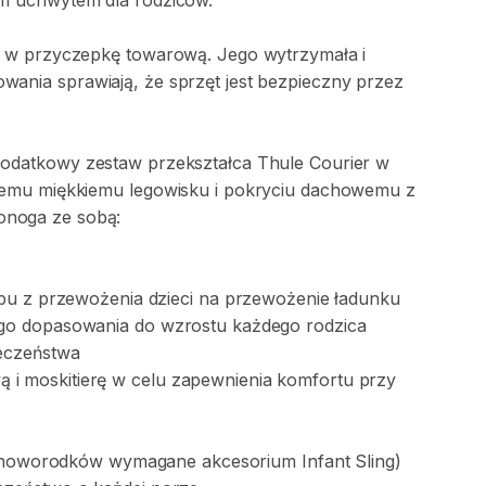
ym
uchwytem
dla
rodziców.
w
przyczepkę
towarową.
Jego
wytrzymała
i
owania
sprawiają
​,​
że
sprzęt
jest
bezpieczny
przez
odatkowy
zestaw
przekształca
Thule
Courier
w
nemu
miękkiemu
legowisku
i
pokryciu
dachowemu
z
onoga
ze
sobą:
bu
z
przewożenia
dzieci
na
przewożenie
ładunku
go
dopasowania
do
wzrostu
każdego
rodzica
eczeństwa
wą
i
moskitierę
w
celu
zapewnienia
komfortu
przy
noworodków
wymagane
akcesorium
Infant
Sling)