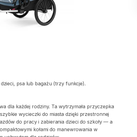
dzieci
​,​
psa
lub
bagażu
(trzy
funkcje).
owa
dla
każdej
rodziny.
Ta
wytrzymała
przyczepka
szybkie
wycieczki
do
miasta
dzięki
przestronnej
jazdów
do
pracy
i
zabierania
dzieci
do
szkoły
—
a
ompaktowymi
kołami
do
manewrowania
w