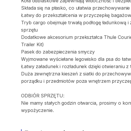
Koła
odblaskowe
zapewniają
widoczność
i
bezpie
Składa
się
na
płasko
​,​
co
ułatwia
przechowywanie
Łatwy
do
przekształcenia
w
przyczepkę
bagażow
Tryb
cargo
obejmuje
trwałą
podłogę
ładunkową
i
sprzętu
Dodatkowe
akcesorium
przekształca
Thule
Couri
Trailer
Kit)
Pasek
do
zabezpieczenia
smyczy
Wyjmowane
wyściełane
legowisko
dla
psa
do
łat
Łatwy
załadunek
i
rozładunek
dzięki
otwieraniu
z
Duża
zewnętrzna
kieszeń
z
siatki
do
przechowyw
porządku
i
przedmiotów
poza
wnętrzem
przycze
ODBIÓR
SPRZĘTU:
Nie
mamy
stałych
godzin
otwarcia
​,​
prosimy
o
kon
wypożyczenie.