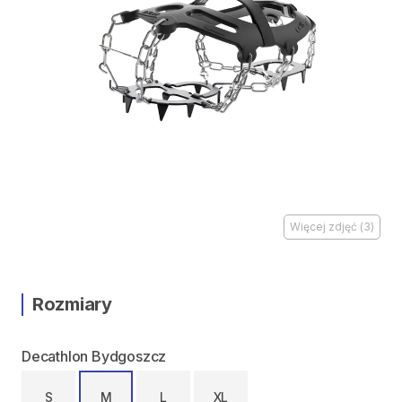
Więcej zdjęć
(
3
)
Rozmiary
Decathlon Bydgoszcz
S
M
L
XL