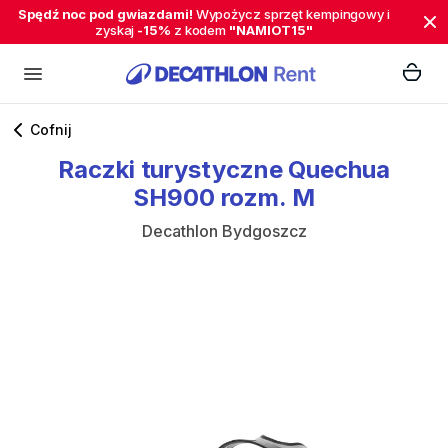
Spędź noc pod gwiazdami!
Wypożycz sprzęt kempingowy i
zyskaj
-15%
z kodem
"NAMIOT15"
Cofnij
Raczki
turystyczne
Quechua
SH900
rozm.
M
Decathlon Bydgoszcz