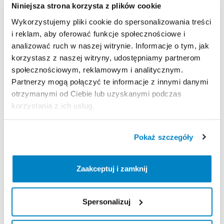
Niniejsza strona korzysta z plików cookie
Uwaga:
nie
nadają
się
do
chodzenia
po
lodowcach
Wykorzystujemy pliki cookie do spersonalizowania treści
lub
stromych
​,​
zaśnieżonych
korytarzach
śnieżnych
​,​
i reklam, aby oferować funkcje społecznościowe i
gdzie
wymagane
są
raki
górskie
(norma
NF
EN
893)
analizować ruch w naszej witrynie. Informacje o tym, jak
korzystasz z naszej witryny, udostępniamy partnerom
społecznościowym, reklamowym i analitycznym.
Strona produktu w sklepie
Partnerzy mogą połączyć te informacje z innymi danymi
otrzymanymi od Ciebie lub uzyskanymi podczas
Zasady wypożyczenia
korzystania z ich usług.
REGULAMIN
Pokaż szczegóły
Regulamin wypożyczalni
Zaakceptuj i zamknij
KAUCJA
Spersonalizuj
Nie pobieramy kaucji za wypożyczenie tego