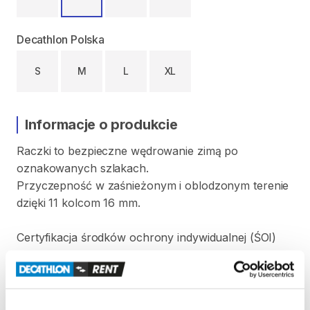
Decathlon Polska
S
M
L
XL
Informacje o produkcie
Raczki
to
bezpieczne
wędrowanie
zimą
po
oznakowanych
szlakach.
Przyczepność
w
zaśnieżonym
i
oblodzonym
terenie
dzięki
11
kolcom
16
mm.
Certyfikacja
środków
ochrony
indywidualnej
(ŚOI)
gwarantuje
​,​
że
produkty
są
wytwarzane
zgodnie
z
normami
zharmonizowanymi
i
są
zgodne
z
przepisami
dotyczącymi
środków
ochrony
indywidualnej.