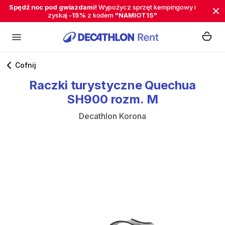
Spędź noc pod gwiazdami!
Wypożycz sprzęt kempingowy i
zyskaj
-15%
z kodem
"NAMIOT15"
Cofnij
Raczki
turystyczne
Quechua
SH900
rozm.
M
Decathlon Korona