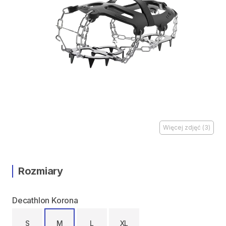
Więcej zdjęć
(
3
)
Rozmiary
Decathlon Korona
S
M
L
XL