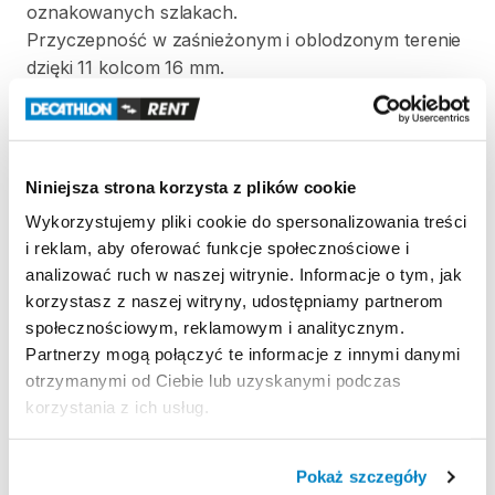
oznakowanych
szlakach.
Przyczepność
w
zaśnieżonym
i
oblodzonym
terenie
dzięki
11
kolcom
16
mm.
Certyfikacja
środków
ochrony
indywidualnej
(ŚOI)
gwarantuje
​,​
że
produkty
są
wytwarzane
zgodnie
z
normami
zharmonizowanymi
i
są
zgodne
z
Niniejsza strona korzysta z plików cookie
przepisami
dotyczącymi
środków
ochrony
Wykorzystujemy pliki cookie do spersonalizowania treści
indywidualnej.
i reklam, aby oferować funkcje społecznościowe i
Uwaga:
nie
nadają
się
do
chodzenia
po
lodowcach
analizować ruch w naszej witrynie. Informacje o tym, jak
lub
stromych
​,​
zaśnieżonych
korytarzach
śnieżnych
​,​
korzystasz z naszej witryny, udostępniamy partnerom
gdzie
wymagane
są
raki
górskie
(norma
NF
EN
893)
społecznościowym, reklamowym i analitycznym.
Partnerzy mogą połączyć te informacje z innymi danymi
otrzymanymi od Ciebie lub uzyskanymi podczas
Strona produktu w sklepie
korzystania z ich usług.
Zasady wypożyczenia
Pokaż szczegóły