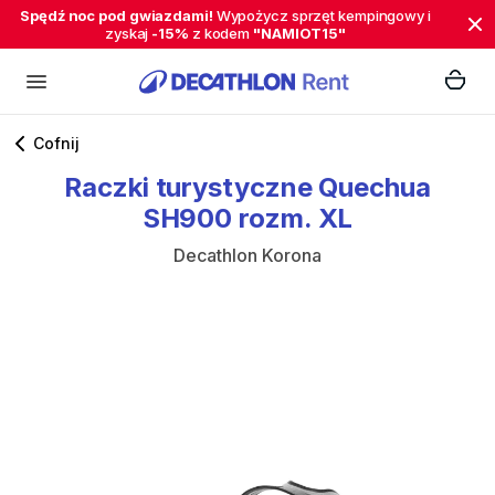
Spędź noc pod gwiazdami!
Wypożycz sprzęt kempingowy i
zyskaj
-15%
z kodem
"NAMIOT15"
Cofnij
Raczki
turystyczne
Quechua
SH900
rozm.
XL
Decathlon Korona