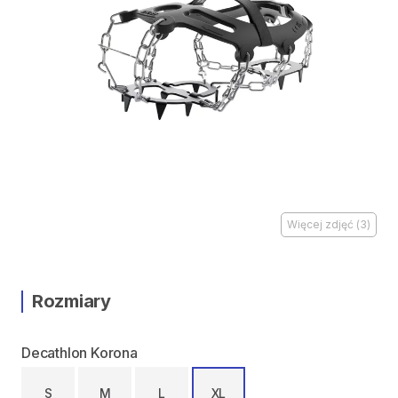
Więcej zdjęć
(
3
)
Rozmiary
Decathlon Korona
S
M
L
XL