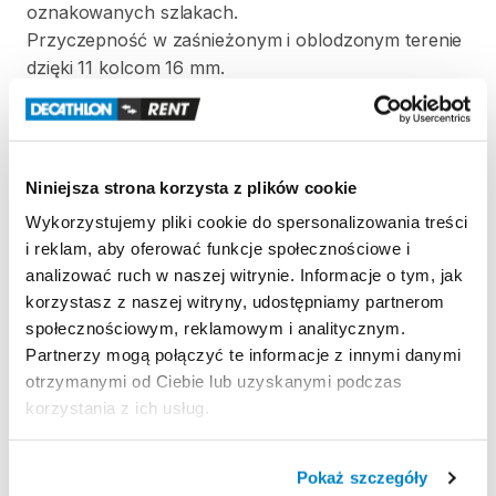
oznakowanych
szlakach.
Przyczepność
w
zaśnieżonym
i
oblodzonym
terenie
dzięki
11
kolcom
16
mm.
Certyfikacja
środków
ochrony
indywidualnej
(ŚOI)
gwarantuje
​,​
że
produkty
są
wytwarzane
zgodnie
z
normami
zharmonizowanymi
i
są
zgodne
z
Niniejsza strona korzysta z plików cookie
przepisami
dotyczącymi
środków
ochrony
Wykorzystujemy pliki cookie do spersonalizowania treści
indywidualnej.
i reklam, aby oferować funkcje społecznościowe i
Uwaga:
nie
nadają
się
do
chodzenia
po
lodowcach
analizować ruch w naszej witrynie. Informacje o tym, jak
lub
stromych
​,​
zaśnieżonych
korytarzach
śnieżnych
​,​
korzystasz z naszej witryny, udostępniamy partnerom
gdzie
wymagane
są
raki
górskie
(norma
NF
EN
893)
społecznościowym, reklamowym i analitycznym.
Partnerzy mogą połączyć te informacje z innymi danymi
otrzymanymi od Ciebie lub uzyskanymi podczas
Strona produktu w sklepie
korzystania z ich usług.
Zasady wypożyczenia
Pokaż szczegóły