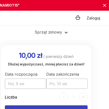
"NAMIOT15"
Zaloguj
Sprzęt zimowy
10,00 zł
/
pierwszy dzień
Dłużej wypożyczasz, mniej płacisz za dzień!
Data rozpoczęcia
Data zakończenia
Nd, 9 sie
Pn, 10 sie
-
+
Liczba
1