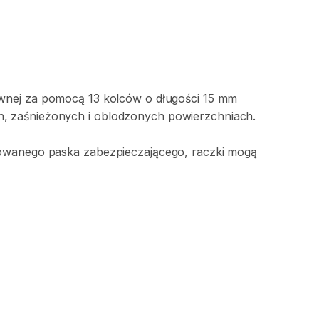
wnej
za
pomocą
13
kolców
o
długości
15
mm
​
​,​
zaśnieżonych
i
oblodzonych
powierzchniach.
owanego
paska
zabezpieczającego​
​,​
raczki
mogą