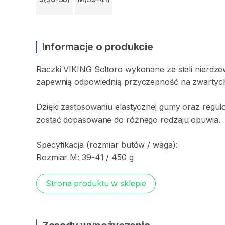
Informacje o produkcie
Raczki
VIKING
Soltoro
wykonane
ze
stali
nierdze
zapewnią
odpowiednią
przyczepność
na
zwartych​
Dzięki
zastosowaniu
elastycznej
gumy
oraz
regul
zostać
dopasowane
do
różnego
rodzaju
obuwia.
Specyfikacja
(rozmiar
butów
​/​
waga):
Rozmiar
M:
39-41
​/​
450
g
Strona produktu w sklepie