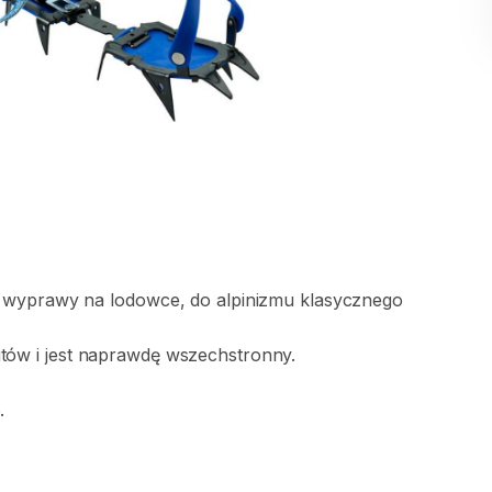
wyprawy
na
lodowce
​,​
do
alpinizmu
klasycznego
tów
i
jest
naprawdę
wszechstronny.
.