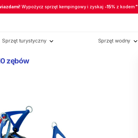
wiazdami!
Wypożycz sprzęt kempingowy i zyskaj
-15%
z kodem
Sprzęt turystyczny
Sprzęt wodny
10
zębów