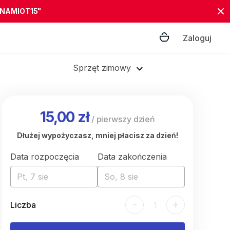
"NAMIOT15"
Zaloguj
Sprzęt zimowy
15,00 zł
/
pierwszy dzień
Dłużej wypożyczasz, mniej płacisz za dzień!
Data rozpoczęcia
Data zakończenia
Pt, 7 sie
So, 8 sie
-
+
Liczba
1