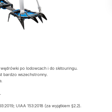
wędrówki
po
lodowcach
i
do
skitouringu.
st
bardzo
wszechstronny.
e.
.
93:2019;
UIAA
153:2018
(za
wyjątkiem
§2.2).