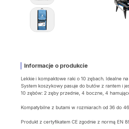
Informacje o produkcie
Lekkie
i
kompaktowe
raki
o
10
zębach.
Idealne
na
System
koszykowy
pasuje
do
butów
z
rantem
i
je
10
zębów:
2
zęby
przednie
​,​
4
boczne
​,​
4
hamując
Kompatybilne
z
butami
w
rozmiarach
od
36
do
46
Produkt
z
certyfikatem
CE
zgodnie
z
normą
EN
8