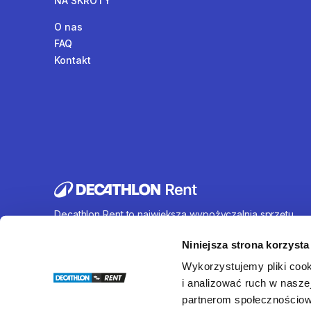
NA SKRÓTY
O nas
FAQ
Kontakt
Decathlon Rent to największa wypożyczalnia sprzętu
sportowego działająca na terenie całej Polski. Oferujem
wynajem rowerów, sprzętu turystycznego, sprzętu do
Niniejsza strona korzysta
sportów wodnych i wielu innych. U nas każdy znajdzie c
Wykorzystujemy pliki cook
dla siebie.
i analizować ruch w naszej
partnerom społecznościow