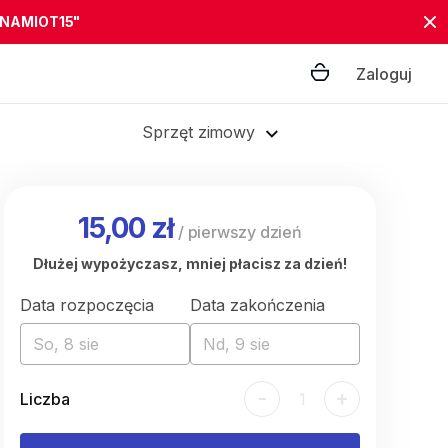
"NAMIOT15"
Zaloguj
Sprzęt zimowy
15,00 zł
/
pierwszy dzień
Dłużej wypożyczasz, mniej płacisz za dzień!
Data rozpoczęcia
Data zakończenia
So, 8 sie
Nd, 9 sie
-
+
Liczba
1