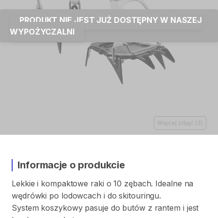
PRODUKT NIE JEST JUŻ DOSTĘPNY W NASZEJ
WYPOŻYCZALNI
Więcej zdjęć
(
3
)
Informacje o produkcie
Lekkie
i
kompaktowe
raki
o
10
zębach.
Idealne
na
wędrówki
po
lodowcach
i
do
skitouringu.
System
koszykowy
pasuje
do
butów
z
rantem
i
jest