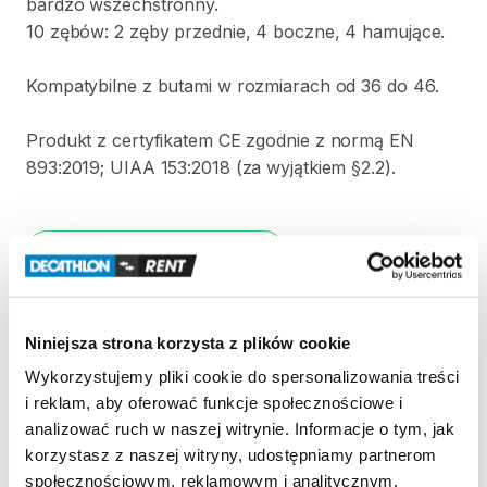
bardzo
wszechstronny.
10
zębów:
2
zęby
przednie
​,​
4
boczne
​,​
4
hamujące.
Kompatybilne
z
butami
w
rozmiarach
od
36
do
46.
Produkt
z
certyfikatem
CE
zgodnie
z
normą
EN
893:2019;
UIAA
153:2018
(za
wyjątkiem
§2.2).
Strona produktu w sklepie
Zasady wypożyczenia
Niniejsza strona korzysta z plików cookie
Wykorzystujemy pliki cookie do spersonalizowania treści
REGULAMIN
i reklam, aby oferować funkcje społecznościowe i
analizować ruch w naszej witrynie. Informacje o tym, jak
Regulamin wypożyczalni
korzystasz z naszej witryny, udostępniamy partnerom
społecznościowym, reklamowym i analitycznym.