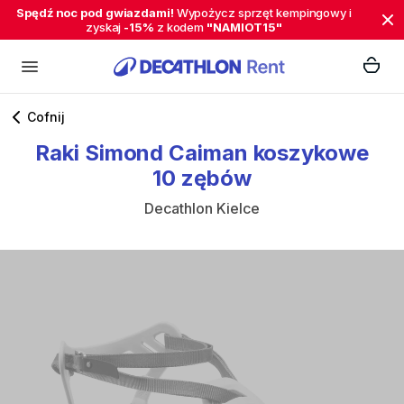
Spędź noc pod gwiazdami!
Wypożycz sprzęt kempingowy i
zyskaj
-15%
z kodem
"NAMIOT15"
Cofnij
Raki
Simond
Caiman
koszykowe
10
zębów
Decathlon Kielce