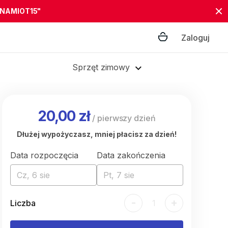
"NAMIOT15"
Zaloguj
Sprzęt zimowy
20,00 zł
/
pierwszy dzień
Dłużej wypożyczasz, mniej płacisz za dzień!
Data rozpoczęcia
Data zakończenia
Cz, 6 sie
Pt, 7 sie
-
+
Liczba
1