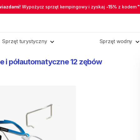
wiazdami!
Wypożycz sprzęt kempingowy i zyskaj
-15%
z kodem
Sprzęt turystyczny
Sprzęt wodny
e
i
półautomatyczne
12
zębów