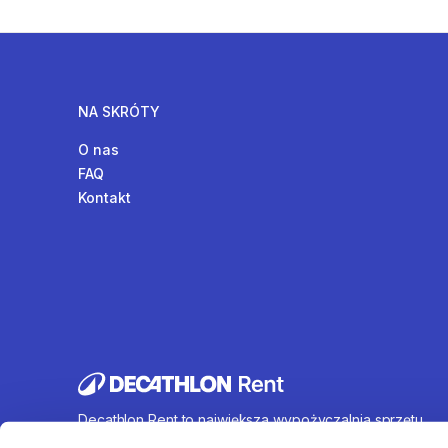
NA SKRÓTY
O nas
FAQ
Kontakt
Decathlon Rent to największa wypożyczalnia sprzętu
sportowego działająca na terenie całej Polski. Oferujem