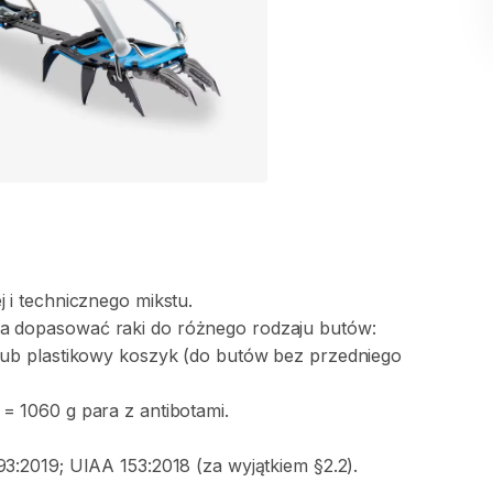
j
i
technicznego
mikstu.
a
dopasować
raki
do
różnego
rodzaju
butów:
lub
plastikowy
koszyk
(do
butów
bez
przedniego
=
1060
g
para
z
antibotami.
93:2019;
UIAA
153:2018
(za
wyjątkiem
§2.2).