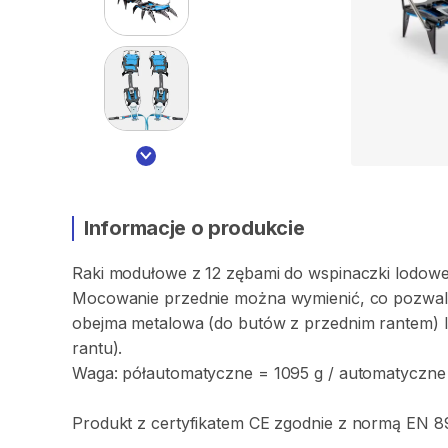
Informacje o produkcie
Raki
modułowe
z
12
zębami
do
wspinaczki
lodowe
Mocowanie
przednie
można
wymienić
​,​
co
pozwal
obejma
metalowa
(do
butów
z
przednim
rantem)
rantu).
Waga:
półautomatyczne
=
1095
g
​/​
automatyczne
Produkt
z
certyfikatem
CE
zgodnie
z
normą
EN
8