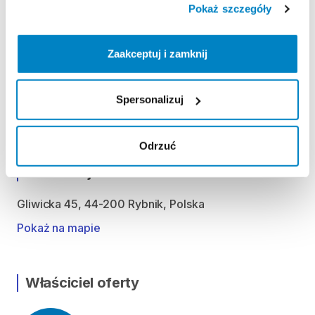
Środa: 9:00 - 21:00
Pokaż szczegóły
Czwartek: 9:00 - 21:00
Piątek: 9:00 - 21:00
Zaakceptuj i zamknij
Sobota: 9:00 - 21:00
Niedziela handlowa: 10:00 - 20:00
Spersonalizuj
Możliwość odbioru i zwrotu produktu w godzinach
otwarcia sklepu.
Odrzuć
Lokalizacja
Gliwicka 45, 44-200 Rybnik, Polska
Pokaż na mapie
Właściciel oferty