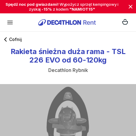
Spędź noc pod gwiazdami!
Wypożycz sprzęt kempingowy i
zyskaj
-15%
z kodem
"NAMIOT15"
Cofnij
Rakieta
śnieżna
duża
rama
-
TSL
226
EVO
od
60-120kg
Decathlon Rybnik