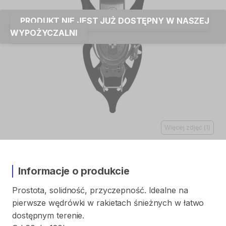
PRODUKT NIE JEST JUŻ DOSTĘPNY W NASZEJ
WYPOŻYCZALNI
Więcej zdjęć
(
1
)
Informacje o produkcie
Prostota
​,​
solidność
​,​
przyczepność.
Idealne
na
pierwsze
wędrówki
w
rakietach
śnieżnych
w
łatwo
dostępnym
terenie.