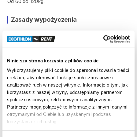
Od
60
do
120kg.
Zasady wypożyczenia
REGULAMIN
Regulamin wypożyczalni
Niniejsza strona korzysta z plików cookie
Wykorzystujemy pliki cookie do spersonalizowania treści
KAUCJA
i reklam, aby oferować funkcje społecznościowe i
Nie pobieramy kaucji za wypożyczenie tego
analizować ruch w naszej witrynie. Informacje o tym, jak
produktu
korzystasz z naszej witryny, udostępniamy partnerom
społecznościowym, reklamowym i analitycznym.
Partnerzy mogą połączyć te informacje z innymi danymi
ODBIÓR I ZWROT SPRZĘTU
otrzymanymi od Ciebie lub uzyskanymi podczas
korzystania z ich usług.
Poniedziałek: 9:00 - 21:00
Wtorek: 9:00 - 21:00