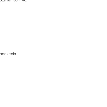
ozmiar
38
-
46.
hodzenia.