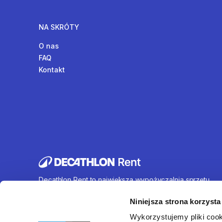
NA SKRÓTY
O nas
FAQ
Kontakt
Decathlon Rent to największa wypożyczalnia sprzętu
sportowego działająca na terenie całej Polski. Oferujem
wynajem rowerów, sprzętu turystycznego, sprzętu do
Niniejsza strona korzysta
sportów wodnych i wielu innych. U nas każdy znajdzie c
Wykorzystujemy pliki cook
dla siebie.