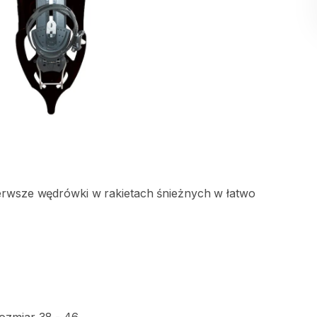
erwsze
wędrówki
w
rakietach
śnieżnych
w
łatwo