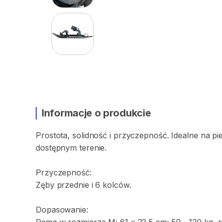
Informacje o produkcie
Prostota​​
​,​
solidność
i
przyczepność.
Idealne
na
pi
dostępnym
terenie.
Przyczepność:
Zęby
przednie
i
6
kolców.
Dopasowanie: