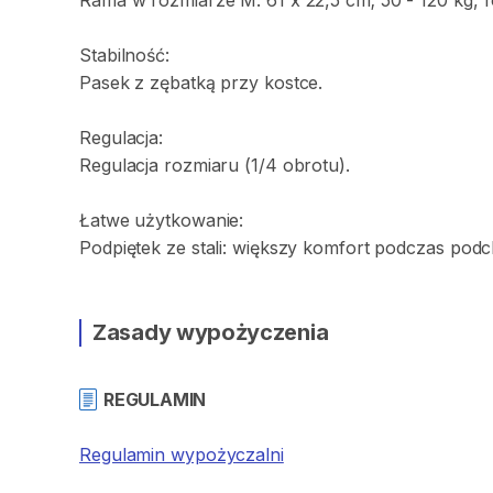
Rama
w
rozmiarze
M:
61
x
22​​
​,​
​​5
cm;
50
-
120
kg​​
​,​
r
Stabilność:
Pasek
z
zębatką
przy
kostce.
Regulacja:
Regulacja
rozmiaru
(1​​
​/​
​​4
obrotu).
Łatwe
użytkowanie:
Podpiętek
ze
stali:
większy
komfort
podczas
podc
Zasady wypożyczenia
REGULAMIN
Regulamin wypożyczalni