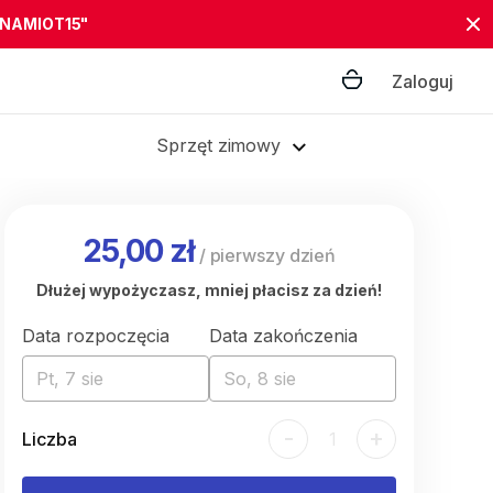
"NAMIOT15"
Zaloguj
Sprzęt zimowy
25,00 zł
/
pierwszy dzień
Dłużej wypożyczasz, mniej płacisz za dzień!
Data rozpoczęcia
Data zakończenia
Pt, 7 sie
So, 8 sie
-
+
Liczba
1