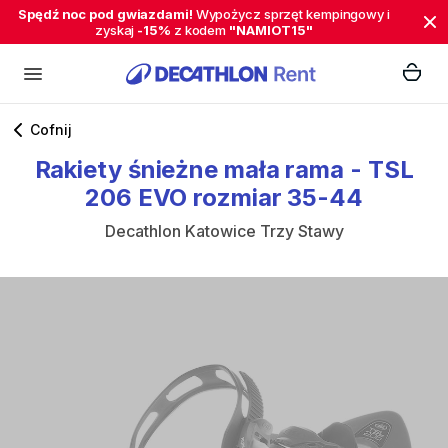
Spędź noc pod gwiazdami!
Wypożycz sprzęt kempingowy i
zyskaj
-15%
z kodem
"NAMIOT15"
Cofnij
Rakiety
śnieżne
mała
rama
-
TSL
206
EVO
rozmiar
35-44
Decathlon Katowice Trzy Stawy