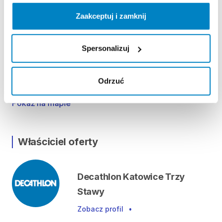
ODBIÓR I ZWROT SPRZĘTU
Zaakceptuj i zamknij
Poniedziałek - Sobota: 09:00-21:00
Niedziela handlowa: 10:00-20:00
Spersonalizuj
Lokalizacja
Odrzuć
Alpejska 5, 40-507 Katowice, Polska
Pokaż na mapie
Właściciel oferty
Decathlon Katowice Trzy
Stawy
Zobacz profil
•