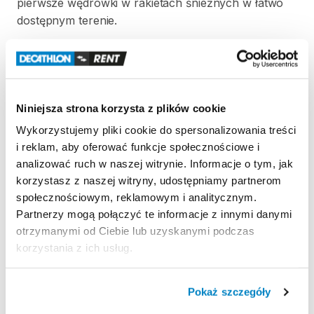
pierwsze
wędrówki
w
rakietach
śnieżnych
w
łatwo
dostępnym
terenie.
Strona produktu w sklepie
Zasady wypożyczenia
Niniejsza strona korzysta z plików cookie
Wykorzystujemy pliki cookie do spersonalizowania treści
REGULAMIN
i reklam, aby oferować funkcje społecznościowe i
analizować ruch w naszej witrynie. Informacje o tym, jak
Regulamin wypożyczalni
korzystasz z naszej witryny, udostępniamy partnerom
społecznościowym, reklamowym i analitycznym.
Partnerzy mogą połączyć te informacje z innymi danymi
KAUCJA
otrzymanymi od Ciebie lub uzyskanymi podczas
korzystania z ich usług.
Nie pobieramy kaucji za wypożyczenie tego
produktu
Pokaż szczegóły