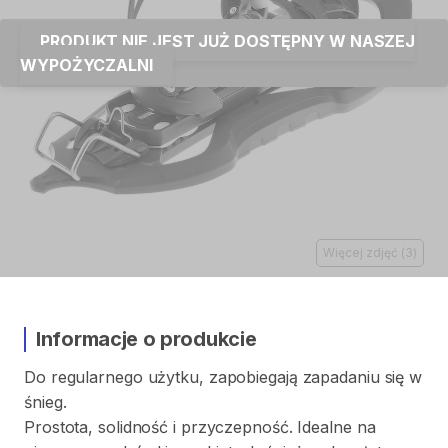
PRODUKT NIE JEST JUŻ DOSTĘPNY W NASZEJ
WYPOŻYCZALNI
Więcej zdjęć
(
3
)
Informacje o produkcie
Do
regularnego
użytku
​,​
zapobiegają
zapadaniu
się
w
śnieg.
Prostota
​,​
solidność
i
przyczepność.
Idealne
na