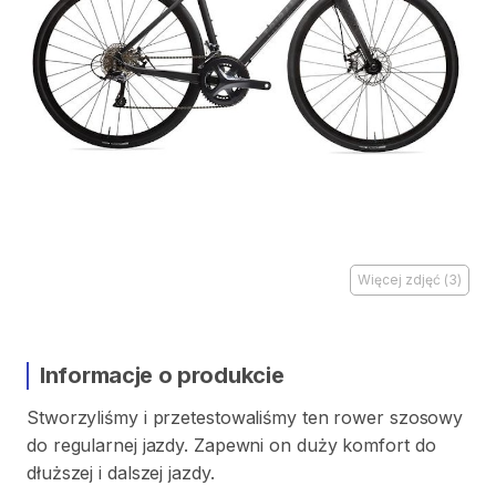
Więcej zdjęć
(
3
)
Informacje o produkcie
Stworzyliśmy
i
przetestowaliśmy
ten
rower
szosowy
do
regularnej
jazdy.
Zapewni
on
duży
komfort
do
dłuższej
i
dalszej
jazdy.