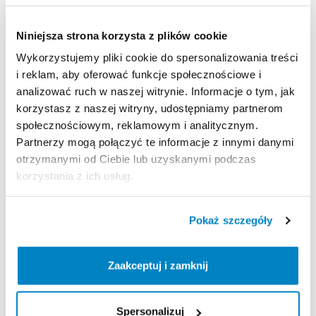
Dostępny
rozmiar
L​
-
180-188
cm
wzrostu.
Niniejsza strona korzysta z plików cookie
W
trosce
o
utrzymanie
odpowiednich
standardów
i
możliwości
dalszego
wypożyczenia
​,​
bardzo
prosimy
Wykorzystujemy pliki cookie do spersonalizowania treści
o
zwrot
suchego
i
czystego
sprzętu
niezależnie
od
i reklam, aby oferować funkcje społecznościowe i
analizować ruch w naszej witrynie. Informacje o tym, jak
długości
wypożyczenia.
korzystasz z naszej witryny, udostępniamy partnerom
W
przypadku
zwrotu
mokrego
lub
brudnego
społecznościowym, reklamowym i analitycznym.
produktu
​,​
zostanie
naliczona
kwota
usługi
Partnerzy mogą połączyć te informacje z innymi danymi
serwisowej
w
kwocie
80
zł.
Regulamin
obowiązuje
otrzymanymi od Ciebie lub uzyskanymi podczas
wszystkich
użytkowników.
korzystania z ich usług.
Zasady wypożyczenia
Pokaż szczegóły
REGULAMIN
Zaakceptuj i zamknij
Regulamin wypożyczalni
Spersonalizuj