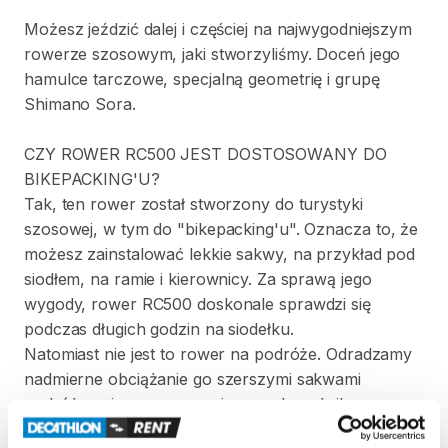
Możesz
jeździć
dalej
i
częściej
na
najwygodniejszym
rowerze
szosowym
​,​
jaki
stworzyliśmy.
Doceń
jego
hamulce
tarczowe
​,​
specjalną
geometrię
i
grupę
Shimano
Sora.
CZY
ROWER
RC500
JEST
DOSTOSOWANY
DO
BIKEPACKING'U?
Tak
​,​
ten
rower
został
stworzony
do
turystyki
szosowej
​,​
w
tym
do
"bikepacking'u".
Oznacza
to
​,​
że
możesz
zainstalować
lekkie
sakwy
​,​
na
przykład
pod
siodłem
​,​
na
ramie
i
kierownicy.
Za
sprawą
jego
wygody
​,​
rower
RC500
doskonale
sprawdzi
się
podczas
długich
godzin
na
siodełku.
Natomiast
nie
jest
to
rower
na
podróże.
Odradzamy
nadmierne
obciążanie
go
szerszymi
sakwami
podróżnymi
​,​
mocowanymi
np.
na
bagażniku.