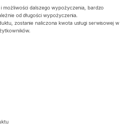
i
możliwości
dalszego
wypożyczenia​​
​,​
bardzo
ależnie
od
długości
wypożyczenia.
uktu​​
​,​
zostanie
naliczona
kwota
usługi
serwisowej
w
żytkowników.
uktu