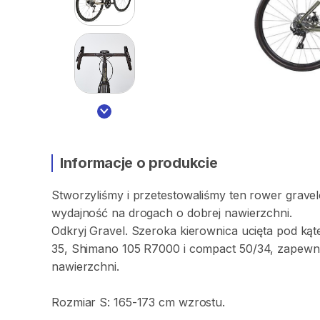
Informacje o produkcie
Stworzyliśmy
i
przetestowaliśmy
ten
rower
grave
wydajność
na
drogach
o
dobrej
nawierzchni.
Odkryj
Gravel.
Szeroka
kierownica
ucięta
pod
kąt
35​
​,​
Shimano
105
R7000
i
compact
50​
​/​
​34​
​,​
zapewni
nawierzchni.
Rozmiar
S:
165-173
cm
wzrostu.