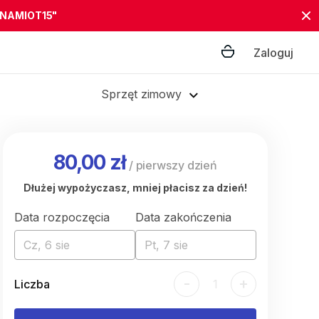
"NAMIOT15"
Zaloguj
Sprzęt zimowy
80,00 zł
/
pierwszy dzień
Dłużej wypożyczasz, mniej płacisz za dzień!
Data rozpoczęcia
Data zakończenia
Cz, 6 sie
Pt, 7 sie
-
+
Liczba
1