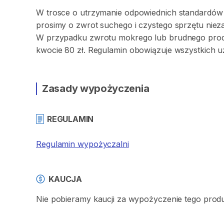
W
trosce
o
utrzymanie
odpowiednich
standardów
prosimy
o
zwrot
suchego
i
czystego
sprzętu
niez
W
przypadku
zwrotu
mokrego
lub
brudnego
prod
kwocie
80
zł.
Regulamin
obowiązuje
wszystkich
u
Zasady wypożyczenia
REGULAMIN
Regulamin wypożyczalni
KAUCJA
Nie pobieramy kaucji za wypożyczenie tego prod