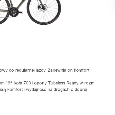
lowy
do
regularnej
jazdy.
Zapewnia
on
komfort
i
em
16°​
​,​
koła
700
i
opony
Tubeless
Ready
w
rozm.
ają
komfort
i
wydajność
na
drogach
o
dobrej