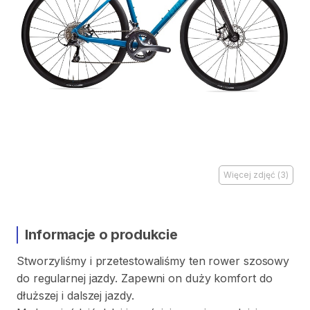
Więcej zdjęć
(
3
)
Informacje o produkcie
Stworzyliśmy
i
przetestowaliśmy
ten
rower
szosowy
do
regularnej
jazdy.
Zapewni
on
duży
komfort
do
dłuższej
i
dalszej
jazdy.