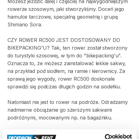
Możesz
jeździć
dalej
i
częściej
na
najwygodniejszym
rowerze
szosowym​
​,​
jaki
stworzyliśmy.
Doceń
jego
hamulce
tarczowe​
​,​
specjalną
geometrię
i
grupę
Shimano
Sora.
CZY
ROWER
RC500
JEST
DOSTOSOWANY
DO
BIKEPACKING'U?
Tak​
​,​
ten
rower
został
stworzony
do
turystyki
szosowej​
​,​
w
tym
do
"bikepacking'u".
Oznacza
to​
​,​
że
możesz
zainstalować
lekkie
sakwy​
​,​
na
przykład
pod
siodłem​
​,​
na
ramie
i
kierownicy.
Za
sprawą
jego
wygody​
​,​
rower
RC500
doskonale
sprawdzi
się
podczas
długich
godzin
na
siodełku.
Natomiast
nie
jest
to
rower
na
podróże.
Odradzamy
nadmierne
obciążanie
go
szerszymi
sakwami
podróżnymi​
​,​
mocowanymi
np.
na
bagażniku.
Dostępny
rozmiar
M:
173-180
cm.