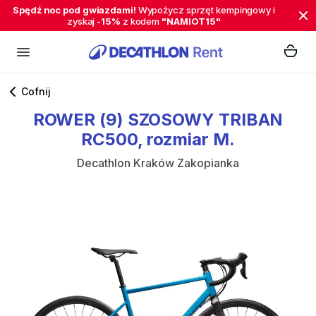
Spędź noc pod gwiazdami!
Wypożycz sprzęt kempingowy i
zyskaj
-15%
z kodem
"NAMIOT15"
Cofnij
ROWER
(9)
SZOSOWY
TRIBAN
RC500
​,​
rozmiar
M.
Decathlon Kraków Zakopianka