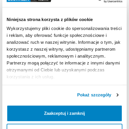
W
trosce
o
utrzymanie
odpowiednich
standardów
i
możliwości
dalszego
wypożyczenia
​,​
bardzo
prosimy
Niniejsza strona korzysta z plików cookie
o
zwrot
suchego
i
czystego
sprzętu
niezależnie
od
Wykorzystujemy pliki cookie do spersonalizowania treści
długości
wypożyczenia.
i reklam, aby oferować funkcje społecznościowe i
W
przypadku
zwrotu
mokrego
lub
brudnego
analizować ruch w naszej witrynie. Informacje o tym, jak
produktu
​,​
zostanie
naliczona
kwota
usługi
korzystasz z naszej witryny, udostępniamy partnerom
serwisowej
w
kwocie
80
zł.
Regulamin
obowiązuje
społecznościowym, reklamowym i analitycznym.
wszystkich
użytkowników.
Partnerzy mogą połączyć te informacje z innymi danymi
otrzymanymi od Ciebie lub uzyskanymi podczas
Strona produktu w sklepie
korzystania z ich usług.
Zasady wypożyczenia
Pokaż szczegóły
REGULAMIN
Zaakceptuj i zamknij
Regulamin wypożyczalni