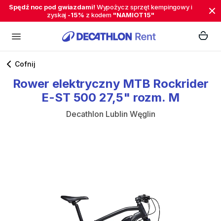
Spędź noc pod gwiazdami!
Wypożycz sprzęt kempingowy i
zyskaj
-15%
z kodem
"NAMIOT15"
Cofnij
Rower
elektryczny
MTB
Rockrider
E-ST
500
27
​,​
5"
rozm.
M
Decathlon Lublin Węglin