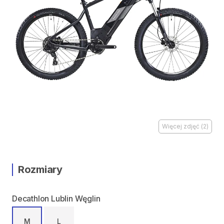
Więcej zdjęć
(
2
)
Rozmiary
Decathlon Lublin Węglin
M
L