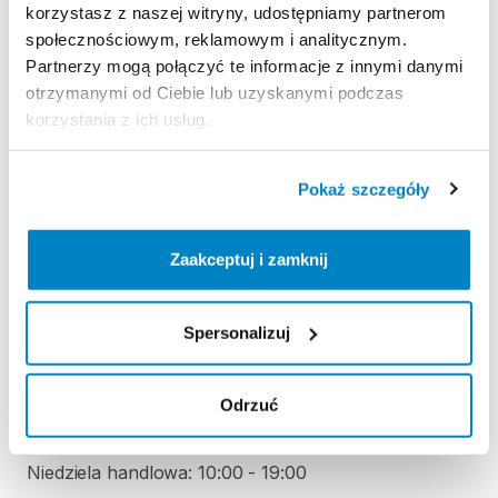
korzystasz z naszej witryny, udostępniamy partnerom
Regulamin wypożyczalni
społecznościowym, reklamowym i analitycznym.
Partnerzy mogą połączyć te informacje z innymi danymi
otrzymanymi od Ciebie lub uzyskanymi podczas
KAUCJA
korzystania z ich usług.
Nie pobieramy kaucji za wypożyczenie tego
produktu
Pokaż szczegóły
Zaakceptuj i zamknij
ODBIÓR I ZWROT SPRZĘTU
Poniedziałek: 10:00 - 20:00
Wtorek: 10:00 - 20:00
Spersonalizuj
Środa: 10:00 - 20:00
Czwartek: 10:00 - 20:00
Odrzuć
Piątek: 10:00 - 20:00
Sobota: 10:00 - 20:00
Niedziela handlowa: 10:00 - 19:00