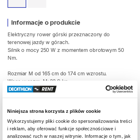
Informacje o produkcie
Elektryczny
rower
górski
przeznaczony
do
terenowej
jazdy
w
górach.
Silnik
o
mocy
250
W
z
momentem
obrotowym
50
Nm.
Rozmiar
M
od
165
cm
do
174
cm
wzrostu.
Waga
w
rozm.
M:
22
​,​
9
kg
Strona produktu w sklepie
Niniejsza strona korzysta z plików cookie
Zasady wypożyczenia
Wykorzystujemy pliki cookie do spersonalizowania treści
i reklam, aby oferować funkcje społecznościowe i
REGULAMIN
analizować ruch w naszej witrynie. Informacje o tym, jak