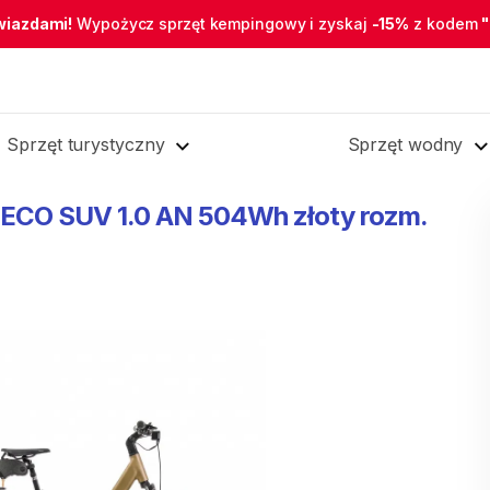
wiazdami!
Wypożycz sprzęt kempingowy i zyskaj
-15%
z kodem
Sprzęt turystyczny
Sprzęt wodny
ECO
SUV
1.0
AN
504Wh
złoty
rozm.