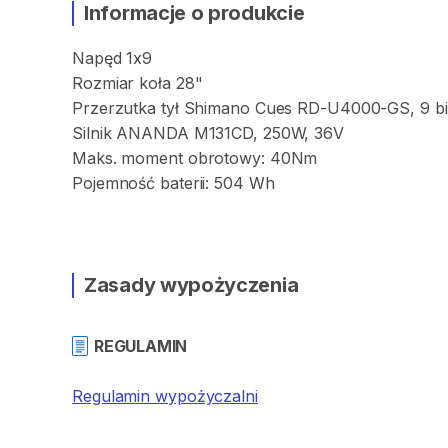
Informacje o produkcie
Napęd
1x9
Rozmiar
koła
28"
Przerzutka
tył
Shimano
Cues
RD-U4000-GS
​,​
9
b
Silnik
ANANDA
M131CD
​,​
250W
​,​
36V
Maks.
moment
obrotowy:
40Nm
Pojemność
baterii:
504
Wh
Zasady wypożyczenia
REGULAMIN
Regulamin wypożyczalni