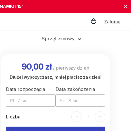
"NAMIOT15"
Zaloguj
Sprzęt zimowy
90,00 zł
/
pierwszy dzień
Dłużej wypożyczasz, mniej płacisz za dzień!
Data rozpoczęcia
Data zakończenia
Pt, 7 sie
So, 8 sie
-
+
Liczba
1