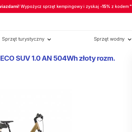
wiazdami!
Wypożycz sprzęt kempingowy i zyskaj
-15%
z kodem
Sprzęt turystyczny
Sprzęt wodny
ECO
SUV
1.0
AN
504Wh
złoty
rozm.