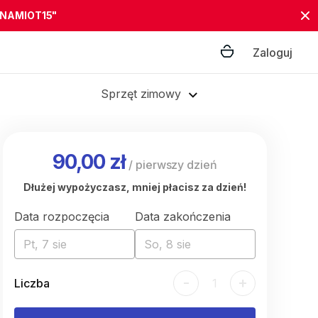
"NAMIOT15"
Zaloguj
Sprzęt zimowy
90,00 zł
/
pierwszy dzień
Dłużej wypożyczasz, mniej płacisz za dzień!
Data rozpoczęcia
Data zakończenia
Pt, 7 sie
So, 8 sie
-
+
Liczba
1