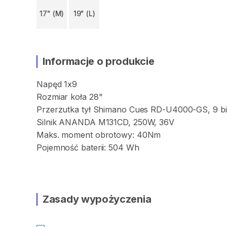
17" (M)
19" (L)
Informacje o produkcie
Napęd
1x9
Rozmiar
koła
28"
Przerzutka
tył
Shimano
Cues
RD-U4000-GS
​,​
9
b
Silnik
ANANDA
M131CD
​,​
250W
​,​
36V
Maks.
moment
obrotowy:
40Nm
Pojemność
baterii:
504
Wh
Zasady wypożyczenia