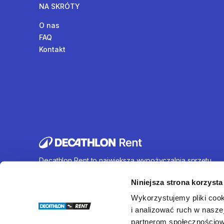
NA SKRÓTY
O nas
FAQ
Kontakt
Decathlon Rent to największa wypożyczalnia sprzętu
sportowego działająca na terenie całej Polski. Oferujem
wynajem rowerów, sprzętu turystycznego, sprzętu do
Niniejsza strona korzysta
sportów wodnych i wielu innych. U nas każdy znajdzie c
Wykorzystujemy pliki cook
dla siebie.
i analizować ruch w naszej
partnerom społecznościow