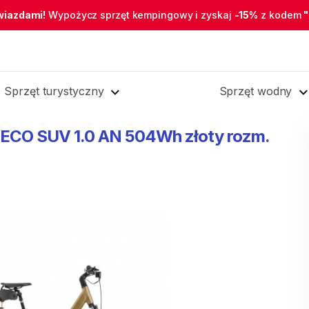
wiazdami!
Wypożycz sprzęt kempingowy i zyskaj
-15%
z kodem
Sprzęt turystyczny
Sprzęt wodny
ECO
SUV
1.0
AN
504Wh
złoty
rozm.