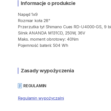
Informacje o produkcie
Napęd
1x9
Rozmiar
koła
28"
Przerzutka
tył
Shimano
Cues
RD-U4000-GS
​,​
9
b
Silnik
ANANDA
M131CD
​,​
250W
​,​
36V
Maks.
moment
obrotowy:
40Nm
Pojemność
baterii:
504
Wh
Zasady wypożyczenia
REGULAMIN
Regulamin wypożyczalni