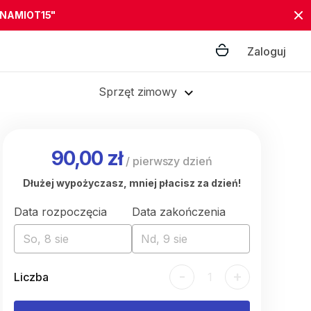
"NAMIOT15"
Zaloguj
Sprzęt zimowy
90,00 zł
/
pierwszy dzień
Dłużej wypożyczasz, mniej płacisz za dzień!
Data rozpoczęcia
Data zakończenia
So, 8 sie
Nd, 9 sie
-
+
Liczba
1