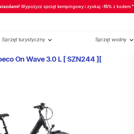
wiazdami!
Wypożycz sprzęt kempingowy i zyskaj
-15%
z kodem
Sprzęt turystyczny
Sprzęt wodny
oeco
On
Wave
3.0
L
[
SZN244
][