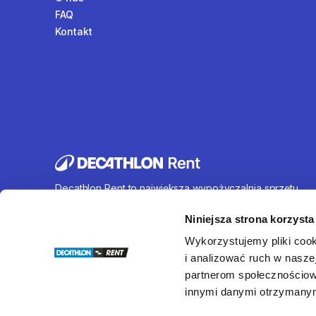
FAQ
Kontakt
Decathlon Rent to największa wypożyczalnia sprzętu
sportowego działająca na terenie całej Polski. Oferujem
wynajem rowerów, sprzętu turystycznego, sprzętu do
Niniejsza strona korzysta
sportów wodnych i wielu innych. U nas każdy znajdzie c
Wykorzystujemy pliki cook
dla siebie.
i analizować ruch w naszej
partnerom społecznościow
innymi danymi otrzymanymi
© Decathlon Rent