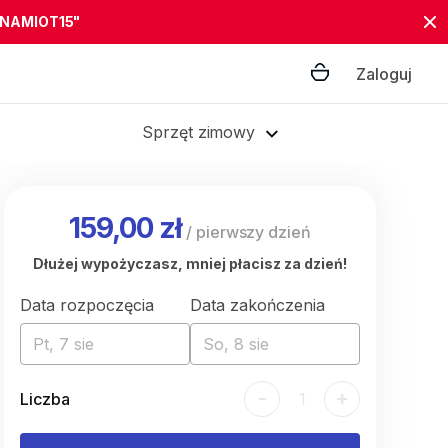
"NAMIOT15"
Zaloguj
Sprzęt zimowy
159,00 zł
/
pierwszy dzień
Dłużej wypożyczasz, mniej płacisz za dzień!
Data rozpoczęcia
Data zakończenia
Pt, 7 sie
So, 8 sie
-
+
Liczba
1