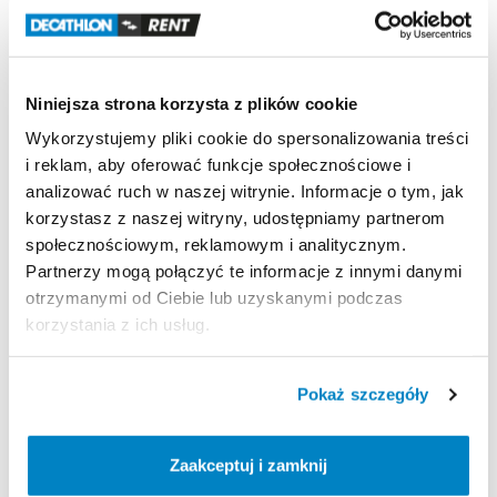
Rozmiar:
M
Rower
elektryczny:
Tak
Tylne
zawieszenie:
Brak
(Hardtail)
Materiał
ramy:
Aluminium
Niniejsza strona korzysta z plików cookie
Wykorzystujemy pliki cookie do spersonalizowania treści
Zasady wypożyczenia
i reklam, aby oferować funkcje społecznościowe i
analizować ruch w naszej witrynie. Informacje o tym, jak
REGULAMIN
korzystasz z naszej witryny, udostępniamy partnerom
społecznościowym, reklamowym i analitycznym.
Ten sprzęt sportowy wypożyczany jest przez
Partnerzy mogą połączyć te informacje z innymi danymi
wypożyczalnię partnerską. Zapoznaj się z jej
otrzymanymi od Ciebie lub uzyskanymi podczas
regulaminem wypożyczeń.
korzystania z ich usług.
Regulamin wypożyczalni
Pokaż szczegóły
KAUCJA
Zaakceptuj i zamknij
0