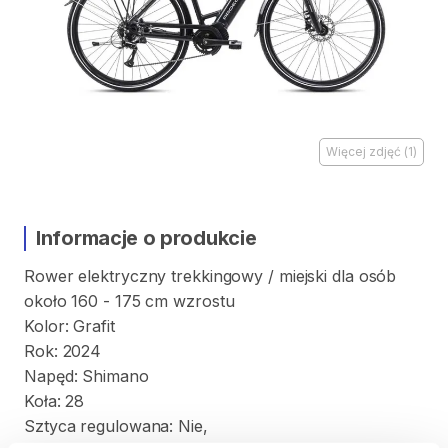
Więcej zdjęć
(
1
)
Informacje o produkcie
Rower
elektryczny
trekkingowy
​/​
miejski
dla
osób
około
160
-
175
cm
wzrostu
Kolor:
Grafit
Rok:
2024
Napęd:
Shimano
Koła:
28
Sztyca
regulowana:
Nie
​,​