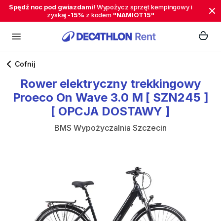
Spędź noc pod gwiazdami!
Wypożycz sprzęt kempingowy i
zyskaj
-15%
z kodem
"NAMIOT15"
Cofnij
Rower
elektryczny
trekkingowy
Proeco
On
Wave
3.0
M
[
SZN245
]
[
OPCJA
DOSTAWY
]
BMS Wypożyczalnia Szczecin