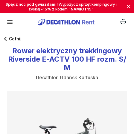
Spędź noc pod gwiazdami!
Wypożycz sprzęt kempingowy i
zyskaj
-15%
z kodem
"NAMIOT15"
Cofnij
Rower
elektryczny
trekkingowy
Riverside
E-ACTV
100
HF
rozm.
S
​/​
M
Decathlon Gdańsk Kartuska