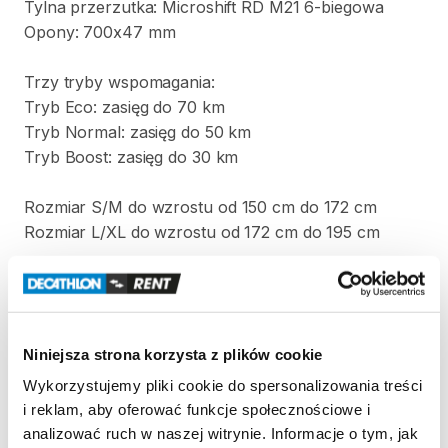
Tylna
przerzutka:
Microshift
RD
M21
6-biegowa
Opony:
700x47
mm
Trzy
tryby
wspomagania:
Tryb
Eco:
zasięg
do
70
km
Tryb
Normal:
zasięg
do
50
km
Tryb
Boost:
zasięg
do
30
km
Rozmiar
S
​/​
M
do
wzrostu
od
150
cm
do
172
cm
Rozmiar
L
​/​
XL
do
wzrostu
od
172
cm
do
195
cm
Strona produktu w sklepie
Niniejsza strona korzysta z plików cookie
Zasady wypożyczenia
Wykorzystujemy pliki cookie do spersonalizowania treści
i reklam, aby oferować funkcje społecznościowe i
REGULAMIN
analizować ruch w naszej witrynie. Informacje o tym, jak