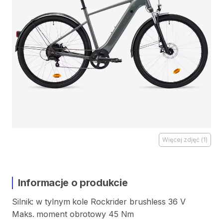
Więcej zdjęć
(
1
)
Informacje o produkcie
Silnik:
w
tylnym
kole
Rockrider
brushless
36
V
Maks.
moment
obrotowy
45
Nm