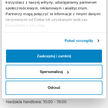
korzystasz z naszej witryny, udostępniamy partnerom
Regulamin wypożyczalni
społecznościowym, reklamowym i analitycznym.
Partnerzy mogą połączyć te informacje z innymi danymi
otrzymanymi od Ciebie lub uzyskanymi podczas
KAUCJA
korzystania z ich usług.
Nie pobieramy kaucji za wypożyczenie tego
produktu
Pokaż szczegóły
Zaakceptuj i zamknij
ODBIÓR I ZWROT SPRZĘTU
Poniedziałek: 9:00 - 20:00
Wtorek: 9:00 - 20:00
Spersonalizuj
Środa: 9:00 - 20:00
Czwartek: 9:00 - 20:00
Odrzuć
Piątek: 9:00 - 20:00
Sobota: 9:00 - 20:00
Niedziela handlowa: 10:00 - 19:00