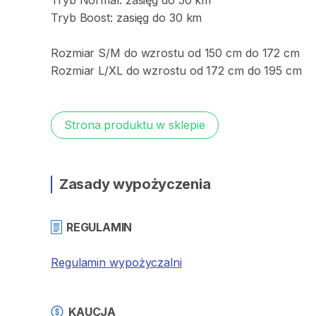
Tryb
Normal:
zasięg
do
50
km
Tryb
Boost:
zasięg
do
30
km
Rozmiar
S
​/​
M
do
wzrostu
od
150
cm
do
172
cm
Rozmiar
L
​/​
XL
do
wzrostu
od
172
cm
do
195
cm
Strona produktu w sklepie
Zasady wypożyczenia
REGULAMIN
Regulamin wypożyczalni
KAUCJA