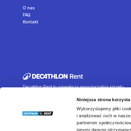
O nas
FAQ
Kontakt
Decathlon Rent to największa wypożyczalnia sprzętu
sportowego działająca na terenie całej Polski. Oferujem
wynajem rowerów, sprzętu turystycznego, sprzętu do
Niniejsza strona korzysta
sportów wodnych i wielu innych. U nas każdy znajdzie c
Wykorzystujemy pliki cook
dla siebie.
i analizować ruch w naszej
partnerom społecznościow
innymi danymi otrzymanymi