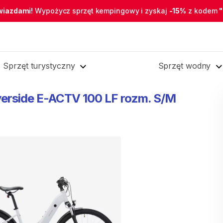
wiazdami!
Wypożycz sprzęt kempingowy i zyskaj
-15%
z kodem
Sprzęt turystyczny
Sprzęt wodny
verside
E-ACTV
100
LF
rozm.
S
​/​
M