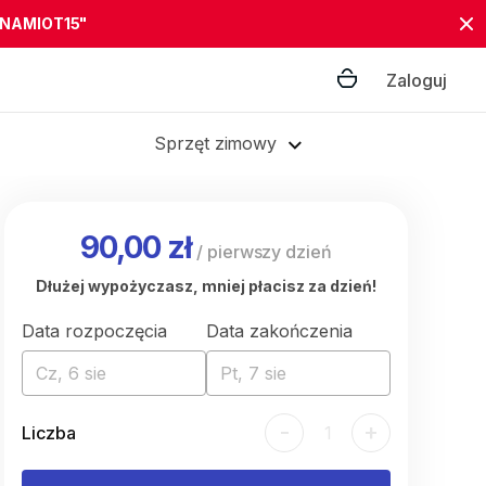
"NAMIOT15"
Zaloguj
Sprzęt zimowy
90,00 zł
/
pierwszy dzień
Dłużej wypożyczasz, mniej płacisz za dzień!
Data rozpoczęcia
Data zakończenia
Cz, 6 sie
Pt, 7 sie
-
+
Liczba
1