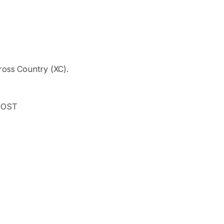
ross
Country
(XC).
OOST