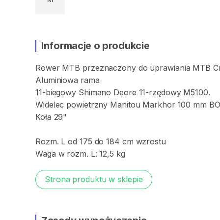
Informacje o produkcie
Rower
MTB
przeznaczony
do
uprawiania
MTB
C
Aluminiowa
rama
11-biegowy
Shimano
Deore
11-rzędowy
M5100.
Widelec
powietrzny
Manitou
Markhor
100
mm
B
Koła
29"
Rozm.
L
od
175
do
184
cm
wzrostu
Waga
w
rozm.
L:
12​​
​,​
​​5
kg
Strona produktu w sklepie