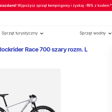
wiazdami!
Wypożycz sprzęt kempingowy i zyskaj
-15%
z kodem
Sprzęt turystyczny
Sprzęt wodny
Rockrider
Race
700
szary
rozm.
L