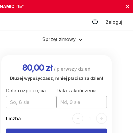
"NAMIOT15"
Zaloguj
Sprzęt zimowy
80,00 zł
/
pierwszy dzień
Dłużej wypożyczasz, mniej płacisz za dzień!
Data rozpoczęcia
Data zakończenia
So, 8 sie
Nd, 9 sie
-
+
Liczba
1