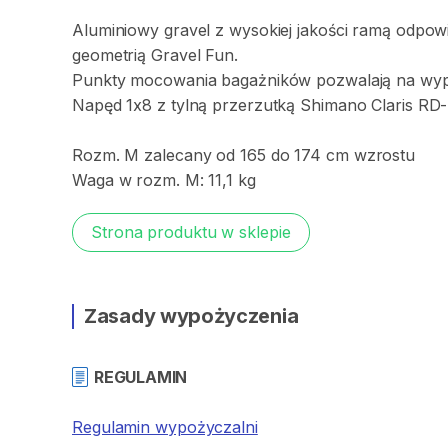
Aluminiowy
gravel
z
wysokiej
jakości
ramą
odpowi
geometrią
Gravel
Fun.
Punkty
mocowania
bagażników
pozwalają
na
wy
Napęd
1x8
z
tylną
przerzutką
Shimano
Claris
RD-
Rozm.
M
zalecany
od
165
do
174
cm
wzrostu
Waga
w
rozm.
M:
11​
​,​
​1
kg
Strona produktu w sklepie
Zasady wypożyczenia
REGULAMIN
Regulamin wypożyczalni