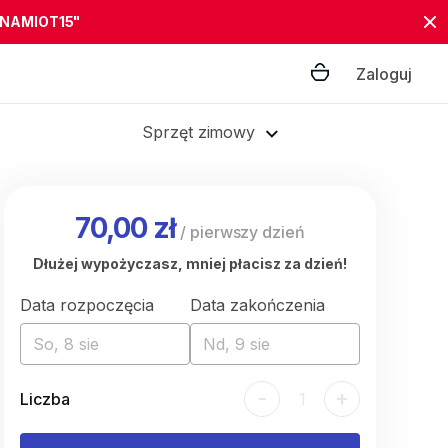
"NAMIOT15"
Zaloguj
Sprzęt zimowy
70,00 zł
/
pierwszy dzień
Dłużej wypożyczasz, mniej płacisz za dzień!
Data rozpoczęcia
Data zakończenia
So, 8 sie
Nd, 9 sie
-
+
Liczba
1