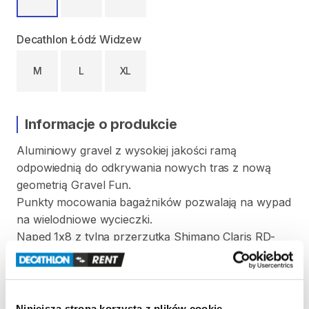
Decathlon Łódź Widzew
M
L
XL
Informacje o produkcie
Aluminiowy
gravel
z
wysokiej
jakości
ramą
odpowiednią
do
odkrywania
nowych
tras
z
nową
geometrią
Gravel
Fun.
Punkty
mocowania
bagażników
pozwalają
na
wypad
na
wielodniowe
wycieczki.
Napęd
1x8
z
tylną
przerzutką
Shimano
Claris
RD-
R2000.
Rozm.
M
zalecany
od
165
do
174
cm
wzrostu
Waga
w
rozm.
M:
11​
​,​
​1
kg
Niniejsza strona korzysta z plików cookie