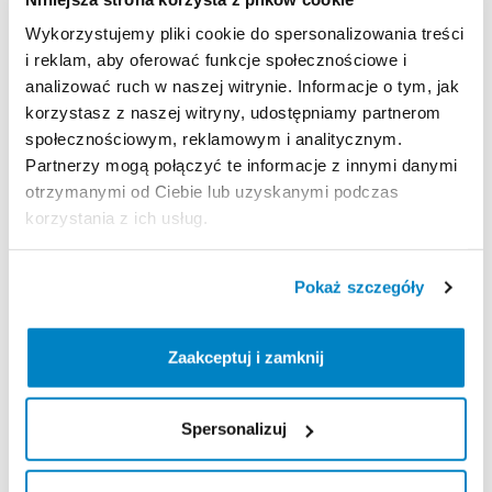
Wykorzystujemy pliki cookie do spersonalizowania treści
Strona produktu w sklepie
i reklam, aby oferować funkcje społecznościowe i
analizować ruch w naszej witrynie. Informacje o tym, jak
korzystasz z naszej witryny, udostępniamy partnerom
Zasady wypożyczenia
społecznościowym, reklamowym i analitycznym.
Partnerzy mogą połączyć te informacje z innymi danymi
REGULAMIN
otrzymanymi od Ciebie lub uzyskanymi podczas
korzystania z ich usług.
Regulamin wypożyczalni
Pokaż szczegóły
KAUCJA
Nie pobieramy kaucji za wypożyczenie tego
Zaakceptuj i zamknij
produktu
Spersonalizuj
ODBIÓR I ZWROT SPRZĘTU