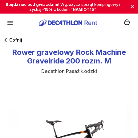
Spędź noc pod gwiazdami!
Wypożycz sprzęt kempingowy i
zyskaj
-15%
z kodem
"NAMIOT15"
Cofnij
Rower
gravelowy
Rock
Machine
Gravelride
200
rozm.
M
Decathlon Pasaż Łódzki