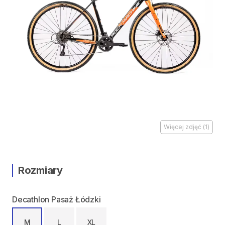
Więcej zdjęć
(
1
)
Rozmiary
Decathlon Pasaż Łódzki
M
L
XL