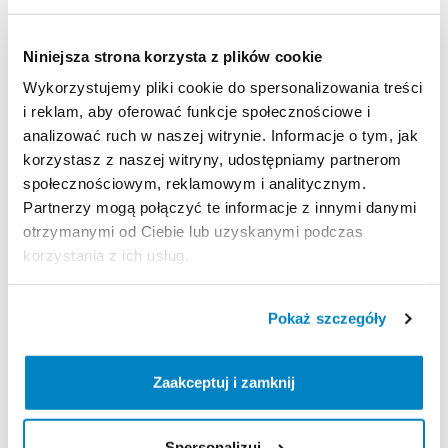
Kaseta
Shimano
HG500
11-34T
Hamulce
Shimano
GRX
FD-RX400
Niniejsza strona korzysta z plików cookie
Wykorzystujemy pliki cookie do spersonalizowania treści
Zasady wypożyczenia
i reklam, aby oferować funkcje społecznościowe i
analizować ruch w naszej witrynie. Informacje o tym, jak
korzystasz z naszej witryny, udostępniamy partnerom
REGULAMIN
społecznościowym, reklamowym i analitycznym.
Partnerzy mogą połączyć te informacje z innymi danymi
Regulamin wypożyczalni
otrzymanymi od Ciebie lub uzyskanymi podczas
korzystania z ich usług.
KAUCJA
Pokaż szczegóły
Nie pobieramy kaucji za wypożyczenie tego
produktu
Zaakceptuj i zamknij
Lokalizacja
Spersonalizuj