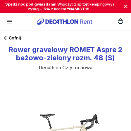
Spędź noc pod gwiazdami!
Wypożycz sprzęt kempingowy i
zyskaj
-15%
z kodem
"NAMIOT15"
Cofnij
Rower
gravelowy
ROMET
Aspre
2
beżowo-zielony
rozm.
48
(S)
Decathlon Częstochowa