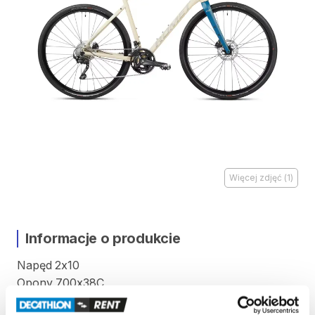
Więcej zdjęć
(
1
)
Informacje o produkcie
Napęd
2x10
Opony
700x38C
Przerzutka
tył
Shimano
RD-RX400