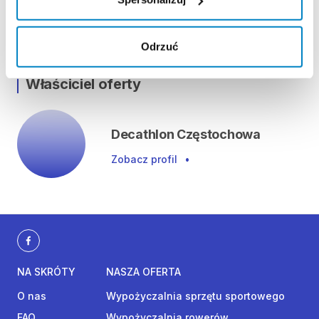
ul. Krakowska 12, 42-262 Poczesna, Polska
Pokaż na mapie
Odrzuć
Właściciel oferty
Decathlon Częstochowa
Zobacz profil
•
NA SKRÓTY
NASZA OFERTA
O nas
Wypożyczalnia sprzętu sportowego
FAQ
Wypożyczalnia rowerów