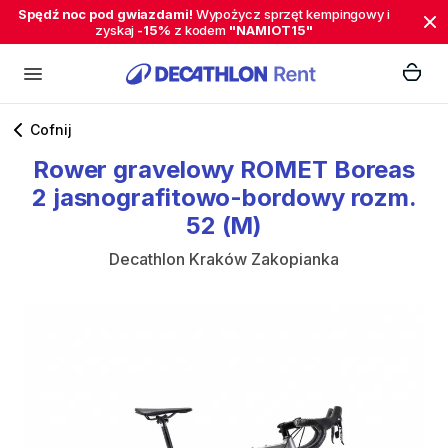
Spędź noc pod gwiazdami!
Wypożycz sprzęt kempingowy i
zyskaj
-15%
z kodem
"NAMIOT15"
Cofnij
Rower
gravelowy
ROMET
Boreas
2
jasnografitowo-bordowy
rozm.
52
(M)
Decathlon Kraków Zakopianka