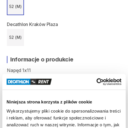
52 (M)
Decathlon Kraków Plaza
52 (M)
Informacje o produkcie
Napęd
1x11
Opony
700
x
37C
Przerzutka
tył
Sram
Apex
11
biegów
Kaseta
Sram
CS
PG1130
11-42T
Hamulce
hydrauliczne
Sram
Apex
Niniejsza strona korzysta z plików cookie
Rama
aluminiowa
Wykorzystujemy pliki cookie do spersonalizowania treści
i reklam, aby oferować funkcje społecznościowe i
analizować ruch w naszej witrynie. Informacje o tym, jak