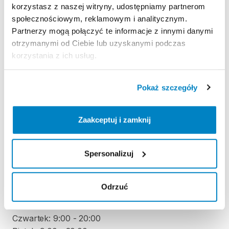
Zasady wypożyczenia
korzystasz z naszej witryny, udostępniamy partnerom
społecznościowym, reklamowym i analitycznym.
Partnerzy mogą połączyć te informacje z innymi danymi
REGULAMIN
otrzymanymi od Ciebie lub uzyskanymi podczas
korzystania z ich usług.
Regulamin wypożyczalni
Pokaż szczegóły
KAUCJA
Nie pobieramy kaucji za wypożyczenie tego
Zaakceptuj i zamknij
produktu
Spersonalizuj
ODBIÓR I ZWROT SPRZĘTU
Poniedziałek: 9:00 - 20:00
Odrzuć
Wtorek: 9:00 - 20:00
Środa: 9:00 - 20:00
Czwartek: 9:00 - 20:00