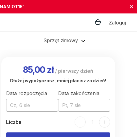
"NAMIOT15"
Zaloguj
Sprzęt zimowy
85,00 zł
/
pierwszy dzień
Dłużej wypożyczasz, mniej płacisz za dzień!
Data rozpoczęcia
Data zakończenia
Cz, 6 sie
Pt, 7 sie
-
+
Liczba
1