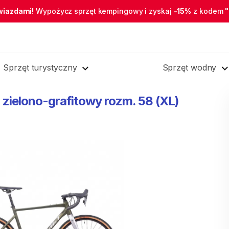
wiazdami!
Wypożycz sprzęt kempingowy i zyskaj
-15%
z kodem
Sprzęt turystyczny
Sprzęt wodny
zielono-grafitowy
rozm.
58
(XL)