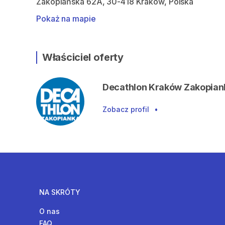
Zakopiańska 62A, 30-418 Kraków, Polska
Pokaż na mapie
Właściciel oferty
Decathlon Kraków Zakopian
Zobacz profil
•
NA SKRÓTY
O nas
FAQ