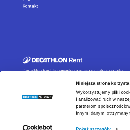
Kontakt
Decathlon Rent to największa wypożyczalnia sprzętu
sportowego działająca na terenie całej Polski. Oferujem
wynajem rowerów, sprzętu turystycznego, sprzętu do
Niniejsza strona korzysta
sportów wodnych i wielu innych. U nas każdy znajdzie c
Wykorzystujemy pliki cook
dla siebie.
i analizować ruch w naszej
partnerom społecznościow
innymi danymi otrzymanymi
© Decathlon Rent
Pokaż szczegóły