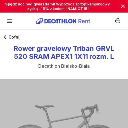
Spędź noc pod gwiazdami!
Wypożycz sprzęt kempingowy i
zyskaj
-15%
z kodem
"NAMIOT15"
Cofnij
Rower
gravelowy
Triban
GRVL
520
SRAM
APEX1
1X11
rozm.
L
Decathlon Bielsko-Biała