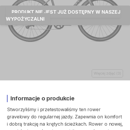
PRODUKT NIE JEST JUŻ DOSTĘPNY W NASZEJ
WYPOŻYCZALNI
Więcej zdjęć
(
3
)
Informacje o produkcie
Stworzyliśmy
i
przetestowaliśmy
ten
rower
gravelowy
do
regularnej
jazdy.
Zapewnia
on
komfort
i
dobrą
trakcję
na
krętych
ścieżkach.
Rower
o
nowej
​,​