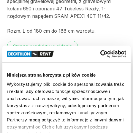
specjalnej
gravelowej
geometrii
​,​
z
gravelowymi
kołami
650
i
oponami
47
Tubeless
Ready
​,​
1-
rzędowym
napędem
SRAM
APEX1
40T
11
​/​
42.
Rozm.
L
od
180
cm
do
188
cm
wzrostu.
Strona produktu w sklepie
Zasady wypożyczenia
Niniejsza strona korzysta z plików cookie
REGULAMIN
Wykorzystujemy pliki cookie do spersonalizowania treści
i reklam, aby oferować funkcje społecznościowe i
Regulamin wypożyczalni
analizować ruch w naszej witrynie. Informacje o tym, jak
korzystasz z naszej witryny, udostępniamy partnerom
społecznościowym, reklamowym i analitycznym.
KAUCJA
Partnerzy mogą połączyć te informacje z innymi danymi
otrzymanymi od Ciebie lub uzyskanymi podczas
Nie pobieramy kaucji za wypożyczenie tego