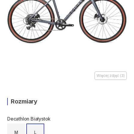
Więcej zdjęć
(
3
)
Rozmiary
Decathlon Białystok
M
L