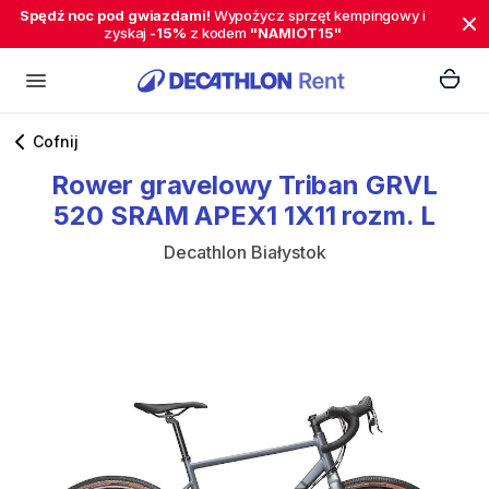
Spędź noc pod gwiazdami!
Wypożycz sprzęt kempingowy i
zyskaj
-15%
z kodem
"NAMIOT15"
Cofnij
Rower
gravelowy
Triban
GRVL
520
SRAM
APEX1
1X11
rozm.
L
Decathlon Białystok