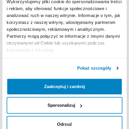
Wykorzystujemy pliki cookie do spersonalizowania treści
i reklam, aby oferować funkcje społecznościowe i
analizować ruch w naszej witrynie. Informacje o tym, jak
Zasady wypożyczenia
korzystasz z naszej witryny, udostępniamy partnerom
społecznościowym, reklamowym i analitycznym.
REGULAMIN
Partnerzy mogą połączyć te informacje z innymi danymi
otrzymanymi od Ciebie lub uzyskanymi podczas
Regulamin wypożyczalni
korzystania z ich usług.
KAUCJA
Pokaż szczegóły
Nie pobieramy kaucji za wypożyczenie tego
produktu
Zaakceptuj i zamknij
Spersonalizuj
ODBIÓR I ZWROT SPRZĘTU
Poniedziałek: 9:00 - 21:00
Odrzuć
Wtorek: 9:00 - 21:00