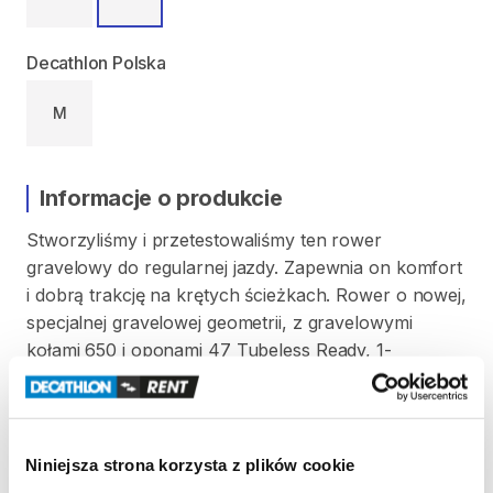
Decathlon Polska
M
Informacje o produkcie
Stworzyliśmy
i
przetestowaliśmy
ten
rower
gravelowy
do
regularnej
jazdy.
Zapewnia
on
komfort
i
dobrą
trakcję
na
krętych
ścieżkach.
Rower
o
nowej
​,​
specjalnej
gravelowej
geometrii
​,​
z
gravelowymi
kołami
650
i
oponami
47
Tubeless
Ready
​,​
1-
rzędowym
napędem
SRAM
APEX1
40T
11
​/​
42.
Rozm.
L
od
180
cm
do
188
cm
wzrostu.
Niniejsza strona korzysta z plików cookie
Strona produktu w sklepie