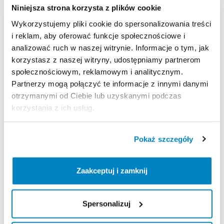
rzędowym
napędem
SRAM
APEX1
40T
11
​/​
42.
Niniejsza strona korzysta z plików cookie
Wykorzystujemy pliki cookie do spersonalizowania treści
Rozm.
M
od
173
cm
do
180
cm
wzrostu.
i reklam, aby oferować funkcje społecznościowe i
analizować ruch w naszej witrynie. Informacje o tym, jak
Strona produktu w sklepie
korzystasz z naszej witryny, udostępniamy partnerom
społecznościowym, reklamowym i analitycznym.
Partnerzy mogą połączyć te informacje z innymi danymi
Zasady wypożyczenia
otrzymanymi od Ciebie lub uzyskanymi podczas
korzystania z ich usług.
REGULAMIN
Regulamin wypożyczalni
Pokaż szczegóły
Zaakceptuj i zamknij
KAUCJA
Nie pobieramy kaucji
Spersonalizuj