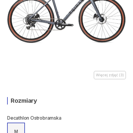
Więcej zdjęć
(
3
)
Rozmiary
Decathlon Ostrobramska
M