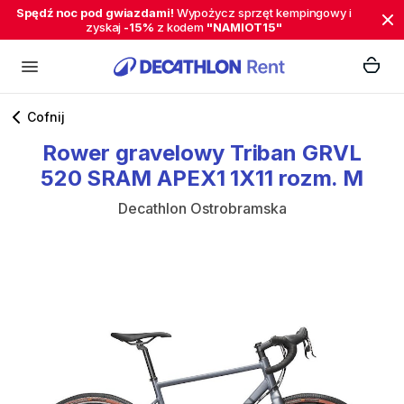
Spędź noc pod gwiazdami!
Wypożycz sprzęt kempingowy i
zyskaj
-15%
z kodem
"NAMIOT15"
Cofnij
Rower
gravelowy
Triban
GRVL
520
SRAM
APEX1
1X11
rozm.
M
Decathlon Ostrobramska