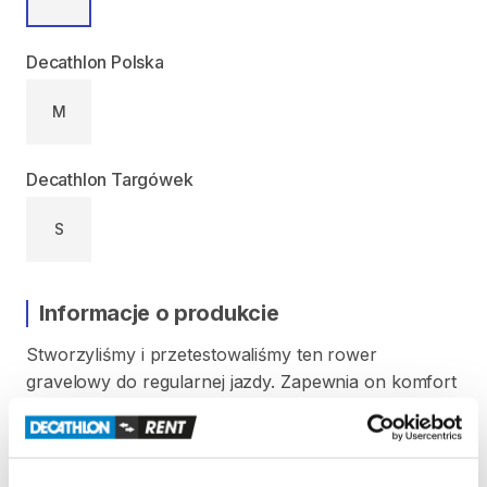
Decathlon Polska
M
Decathlon Targówek
S
Informacje o produkcie
Stworzyliśmy
i
przetestowaliśmy
ten
rower
gravelowy
do
regularnej
jazdy.
Zapewnia
on
komfort
i
dobrą
trakcję
na
krętych
ścieżkach.
Rower
o
nowej
​,​
specjalnej
gravelowej
geometrii
​,​
z
gravelowymi
kołami
650
i
oponami
47
Tubeless
Ready
​,​
1-