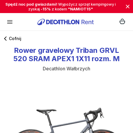
Spędź noc pod gwiazdami!
Wypożycz sprzęt kempingowy i
zyskaj
-15%
z kodem
"NAMIOT15"
Cofnij
Rower
gravelowy
Triban
GRVL
520
SRAM
APEX1
1X11
rozm.
M
Decathlon Wałbrzych