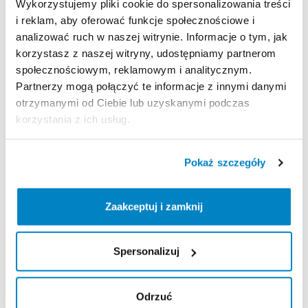
Wykorzystujemy pliki cookie do spersonalizowania treści
i reklam, aby oferować funkcje społecznościowe i
analizować ruch w naszej witrynie. Informacje o tym, jak
Zasady wypożyczenia
korzystasz z naszej witryny, udostępniamy partnerom
społecznościowym, reklamowym i analitycznym.
REGULAMIN
Partnerzy mogą połączyć te informacje z innymi danymi
otrzymanymi od Ciebie lub uzyskanymi podczas
Regulamin wypożyczalni
korzystania z ich usług.
KAUCJA
Pokaż szczegóły
Nie pobieramy kaucji za wypożyczenie tego
produktu
Zaakceptuj i zamknij
Spersonalizuj
ODBIÓR I ZWROT SPRZĘTU
Poniedziałek: 10:00 - 20:00
Odrzuć
Wtorek: 10:00 - 20:00