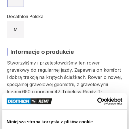
Decathlon Polska
M
Informacje o produkcie
Stworzyliśmy
i
przetestowaliśmy
ten
rower
gravelowy
do
regularnej
jazdy.
Zapewnia
on
komfort
i
dobrą
trakcję
na
krętych
ścieżkach.
Rower
o
nowej
​,​
specjalnej
gravelowej
geometrii
​,​
z
gravelowymi
kołami
650
i
oponami
47
Tubeless
Ready
​,​
1-
rzędowym
napędem
SRAM
APEX1
40T
11
​/​
42.
Rozm.
M
od
173
cm
do
180
cm
wzrostu.
Niniejsza strona korzysta z plików cookie
Strona produktu w sklepie