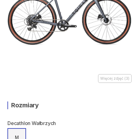
Więcej zdjęć
(
3
)
Rozmiary
Decathlon Wałbrzych
M