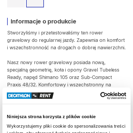
Informacje o produkcie
Stworzyliśmy
i
przetestowaliśmy
ten
rower
gravelowy
do
regularnej
jazdy.
Zapewnia
on
komfort
i
wszechstronność
na
drogach
o
dobrej
nawierzchni.
Nasz
nowy
rower
gravelowy
posiada
nową
​,​
specjalną
geometrię
​,​
koła
i
opony
Gravel
Tubeless
Ready
​,​
napęd
Shimano
105
oraz
Sub-Compact
Praxis
48
​/​
32.
Komfortowy
i
wszechstronny
na
dobrych
nawierzchniach.
Rozm.
L
od
180
do
188
cm
wzrostu
Opony
700x40
Waga
w
rozm.
L:
10
​,​
8
kg
Niniejsza strona korzysta z plików cookie
Wykorzystujemy pliki cookie do spersonalizowania treści
Strona produktu w sklepie
i reklam, aby oferować funkcje społecznościowe i