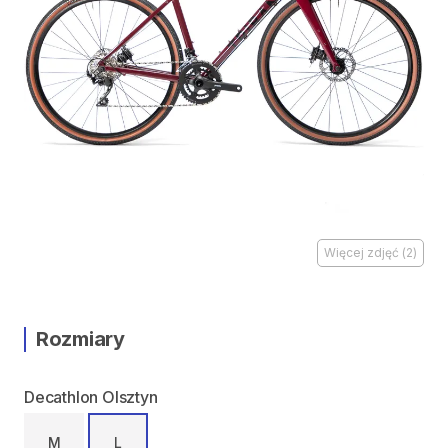
Więcej zdjęć
(
2
)
Rozmiary
Decathlon Olsztyn
M
L