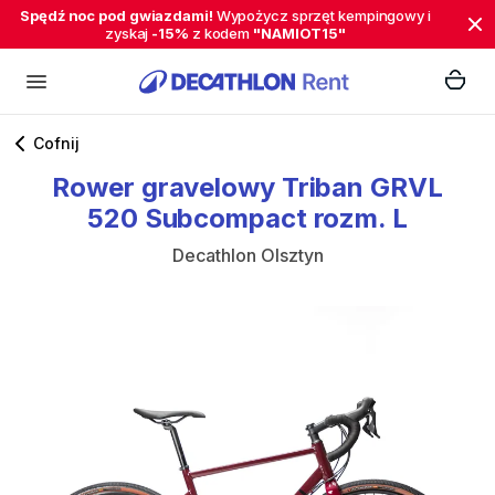
Spędź noc pod gwiazdami!
Wypożycz sprzęt kempingowy i
zyskaj
-15%
z kodem
"NAMIOT15"
Cofnij
Rower
gravelowy
Triban
GRVL
520
Subcompact
rozm.
L
Decathlon Olsztyn