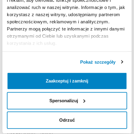
analizować ruch w naszej witrynie. Informacje o tym, jak
korzystasz z naszej witryny, udostępniamy partnerom
Zasady wypożyczenia
społecznościowym, reklamowym i analitycznym.
Partnerzy mogą połączyć te informacje z innymi danymi
REGULAMIN
otrzymanymi od Ciebie lub uzyskanymi podczas
korzystania z ich usług.
Regulamin wypożyczalni
Pokaż szczegóły
KAUCJA
Nie pobieramy kaucji za wypożyczenie tego
Zaakceptuj i zamknij
produktu
Spersonalizuj
ODBIÓR I ZWROT SPRZĘTU
Poniedziałek: 10:00 - 20:00
Odrzuć
Wtorek: 10:00 - 20:00