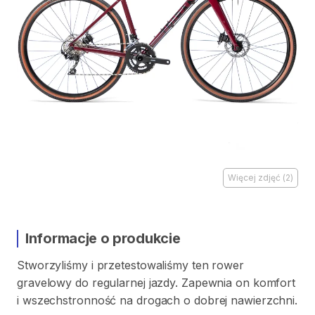
Więcej zdjęć
(
2
)
Informacje o produkcie
Stworzyliśmy
i
przetestowaliśmy
ten
rower
gravelowy
do
regularnej
jazdy.
Zapewnia
on
komfort
i
wszechstronność
na
drogach
o
dobrej
nawierzchni.