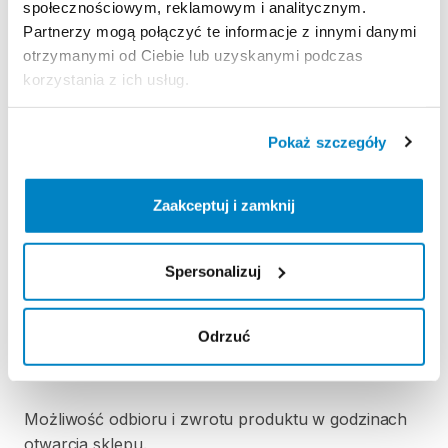
społecznościowym, reklamowym i analitycznym.
Partnerzy mogą połączyć te informacje z innymi danymi
KAUCJA
otrzymanymi od Ciebie lub uzyskanymi podczas
korzystania z ich usług.
Nie pobieramy kaucji za wypożyczenie tego
produktu
Pokaż szczegóły
ODBIÓR I ZWROT SPRZĘTU
Zaakceptuj i zamknij
Poniedziałek: 10:00 - 21:00
Wtorek: 10:00 - 21:00
Środa: 10:00 - 21:00
Spersonalizuj
Czwartek: 10:00 - 21:00
Piątek: 10:00 - 21:00
Odrzuć
Sobota: 10:00 - 21:00
Niedziela handlowa: 10:00 - 20:00
Możliwość odbioru i zwrotu produktu w godzinach
otwarcia sklepu.