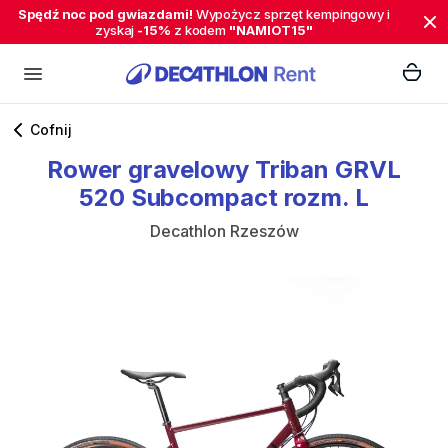
Spędź noc pod gwiazdami!
Wypożycz sprzęt kempingowy i
zyskaj
-15%
z kodem
"NAMIOT15"
Cofnij
Rower
gravelowy
Triban
GRVL
520
Subcompact
rozm.
L
Decathlon Rzeszów