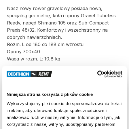
Nasz
nowy
rower
gravelowy
posiada
nową
​,​
specjalną
geometrię
​,​
koła
i
opony
Gravel
Tubeless
Ready
​,​
napęd
Shimano
105
oraz
Sub-Compact
Praxis
48
​/​
32.
Komfortowy
i
wszechstronny
na
dobrych
nawierzchniach.
Rozm.
L
od
180
do
188
cm
wzrostu
Opony
700x40
Waga
w
rozm.
L:
10
​,​
8
kg
Strona produktu w sklepie
Zasady wypożyczenia
Niniejsza strona korzysta z plików cookie
Wykorzystujemy pliki cookie do spersonalizowania treści
REGULAMIN
i reklam, aby oferować funkcje społecznościowe i
analizować ruch w naszej witrynie. Informacje o tym, jak
Regulamin wypożyczalni
korzystasz z naszej witryny, udostępniamy partnerom