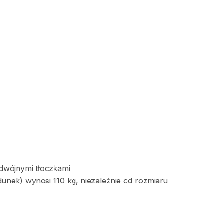
dwójnymi
tłoczkami
dunek)
wynosi
110
kg
​,​
niezależnie
od
rozmiaru