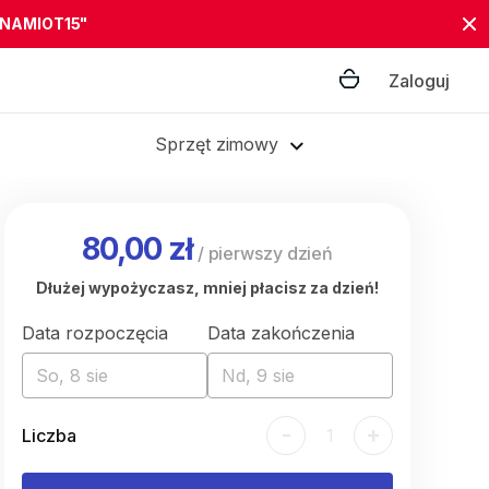
"NAMIOT15"
Zaloguj
Sprzęt zimowy
80,00 zł
/
pierwszy dzień
Dłużej wypożyczasz, mniej płacisz za dzień!
Data rozpoczęcia
Data zakończenia
So, 8 sie
Nd, 9 sie
-
+
Liczba
1