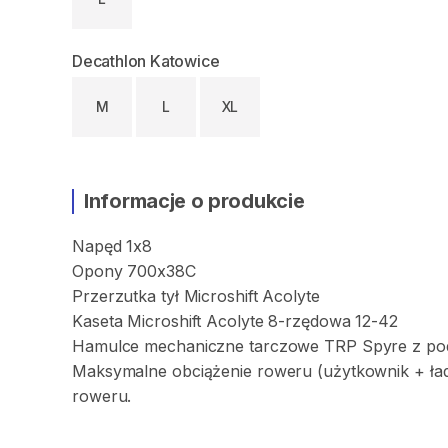
Decathlon Katowice
M
L
XL
Informacje o produkcie
Napęd
1x8
Opony
700x38C
Przerzutka
tył
Microshift
Acolyte
Kaseta
Microshift
Acolyte
8-rzędowa
12-42
Hamulce
mechaniczne
tarczowe
TRP
Spyre
z
po
Maksymalne
obciążenie
roweru
(użytkownik
+
ła
roweru.